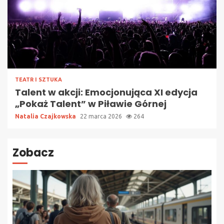
TEATR I SZTUKA
Talent w akcji: Emocjonująca XI edycja
„Pokaż Talent” w Piławie Górnej
Natalia Czajkowska
22 marca 2026
264
Zobacz