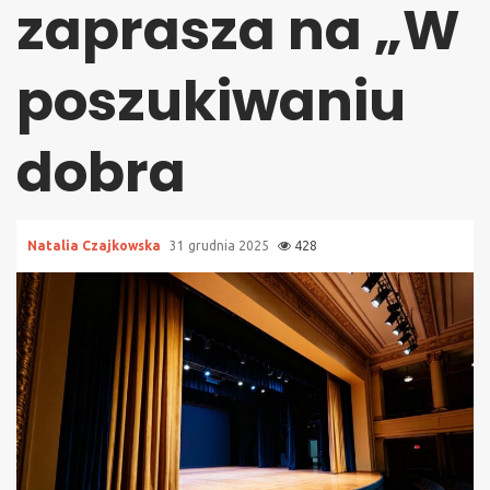
zaprasza na „W
poszukiwaniu
dobra
Natalia Czajkowska
31 grudnia 2025
428