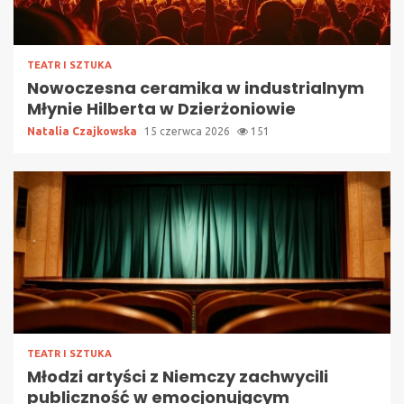
TEATR I SZTUKA
Nowoczesna ceramika w industrialnym
Młynie Hilberta w Dzierżoniowie
Natalia Czajkowska
15 czerwca 2026
151
TEATR I SZTUKA
Młodzi artyści z Niemczy zachwycili
publiczność w emocjonującym