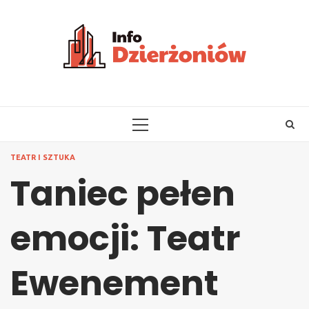
Skip
to
content
PRIMARY
MENU
TEATR I SZTUKA
Taniec pełen
emocji: Teatr
Ewenement