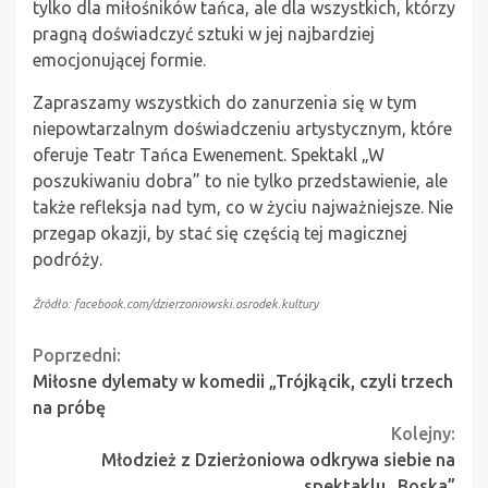
tylko dla miłośników tańca, ale dla wszystkich, którzy
pragną doświadczyć sztuki w jej najbardziej
emocjonującej formie.
Zapraszamy wszystkich do zanurzenia się w tym
niepowtarzalnym doświadczeniu artystycznym, które
oferuje Teatr Tańca Ewenement. Spektakl „W
poszukiwaniu dobra” to nie tylko przedstawienie, ale
także refleksja nad tym, co w życiu najważniejsze. Nie
przegap okazji, by stać się częścią tej magicznej
podróży.
Źródło: facebook.com/dzierzoniowski.osrodek.kultury
Continue
Poprzedni:
Miłosne dylematy w komedii „Trójkącik, czyli trzech
Reading
na próbę
Kolejny:
Młodzież z Dzierżoniowa odkrywa siebie na
spektaklu „Boska”