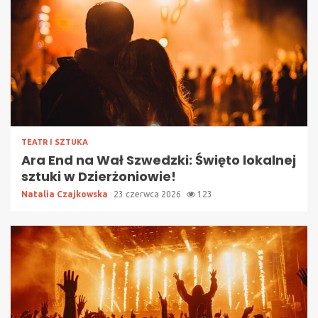
TEATR I SZTUKA
Ara End na Wał Szwedzki: Święto lokalnej
sztuki w Dzierżoniowie!
Natalia Czajkowska
23 czerwca 2026
123