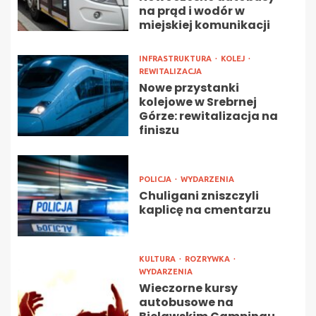
na prąd i wodór w
miejskiej komunikacji
INFRASTRUKTURA
KOLEJ
REWITALIZACJA
Nowe przystanki
kolejowe w Srebrnej
Górze: rewitalizacja na
finiszu
POLICJA
WYDARZENIA
Chuligani zniszczyli
kaplicę na cmentarzu
KULTURA
ROZRYWKA
WYDARZENIA
Wieczorne kursy
autobusowe na