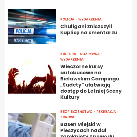
POLICJA
WYDARZENIA
Chuligani zniszczyli
kaplicę na cmentarzu
KULTURA
ROZRYWKA
WYDARZENIA
Wieczorne kursy
autobusowe na
Bielawskim Campingu
„Sudety” ułatwiają
dostęp do Letniej Sceny
Kultury
BEZPIECZEŃSTWO
REKREACJA
ZDROWIE
Basen Miejski w
Pieszycach nadal
zamknięty z powodu