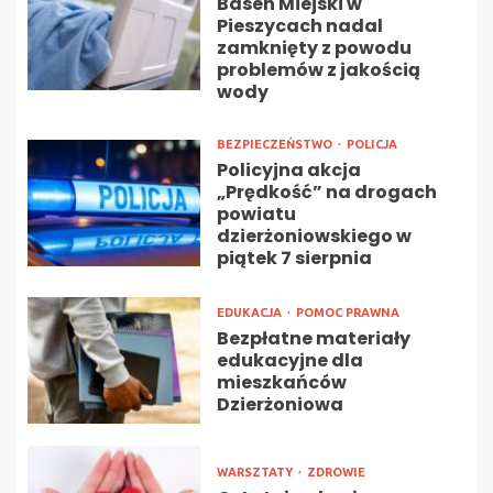
Basen Miejski w
Pieszycach nadal
zamknięty z powodu
problemów z jakością
wody
BEZPIECZEŃSTWO
POLICJA
Policyjna akcja
„Prędkość” na drogach
powiatu
dzierżoniowskiego w
piątek 7 sierpnia
EDUKACJA
POMOC PRAWNA
Bezpłatne materiały
edukacyjne dla
mieszkańców
Dzierżoniowa
WARSZTATY
ZDROWIE