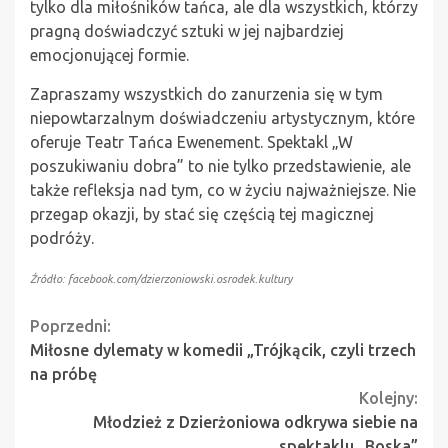
tylko dla miłośników tańca, ale dla wszystkich, którzy
pragną doświadczyć sztuki w jej najbardziej
emocjonującej formie.
Zapraszamy wszystkich do zanurzenia się w tym
niepowtarzalnym doświadczeniu artystycznym, które
oferuje Teatr Tańca Ewenement. Spektakl „W
poszukiwaniu dobra” to nie tylko przedstawienie, ale
także refleksja nad tym, co w życiu najważniejsze. Nie
przegap okazji, by stać się częścią tej magicznej
podróży.
Źródło: facebook.com/dzierzoniowski.osrodek.kultury
Continue
Poprzedni:
Miłosne dylematy w komedii „Trójkącik, czyli trzech
Reading
na próbę
Kolejny:
Młodzież z Dzierżoniowa odkrywa siebie na
spektaklu „Boska”