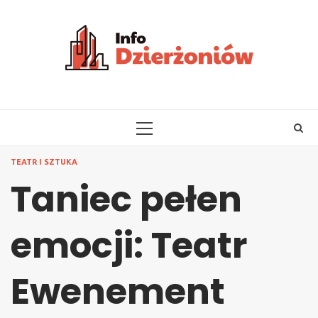
Skip
to
content
PRIMARY
MENU
TEATR I SZTUKA
Taniec pełen
emocji: Teatr
Ewenement