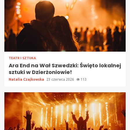
TEATR I SZTUKA
Ara End na Wał Szwedzki: Święto lokalnej
sztuki w Dzierżoniowie!
Natalia Czajkowska
23 czerwca 2026
113