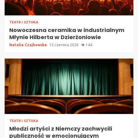
TEATR I SZTUKA
Nowoczesna ceramika w industrialnym
Młynie Hilberta w Dzierżoniowie
Natalia Czajkowska
15 czerwca 2026
144
TEATR I SZTUKA
Młodzi artyści z Niemczy zachwycili
publiczność w emocjonującym