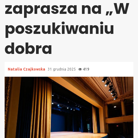
zaprasza na „W
poszukiwaniu
dobra
Natalia Czajkowska
31 grudnia 2025
419