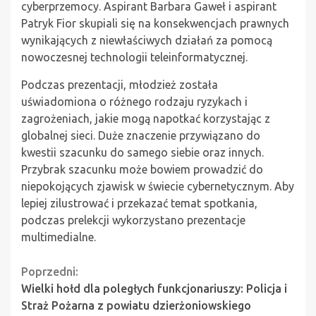
cyberprzemocy. Aspirant Barbara Gaweł i aspirant
Patryk Fior skupiali się na konsekwencjach prawnych
wynikających z niewłaściwych działań za pomocą
nowoczesnej technologii teleinformatycznej.
Podczas prezentacji, młodzież została
uświadomiona o różnego rodzaju ryzykach i
zagrożeniach, jakie mogą napotkać korzystając z
globalnej sieci. Duże znaczenie przywiązano do
kwestii szacunku do samego siebie oraz innych.
Przybrak szacunku może bowiem prowadzić do
niepokojących zjawisk w świecie cybernetycznym. Aby
lepiej zilustrować i przekazać temat spotkania,
podczas prelekcji wykorzystano prezentacje
multimedialne.
Continue
Poprzedni:
Wielki hołd dla poległych funkcjonariuszy: Policja i
Reading
Straż Pożarna z powiatu dzierżoniowskiego