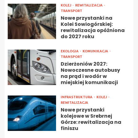
KOLEJ
REWITALIZACJA
TRANSPORT
Nowe przystanki na
Kolei Sowiogórskiej:
rewitalizacja opóźniona
do 2027 roku
EKOLOGIA
KOMUNIKACJA
TRANSPORT
Dzierżoniów 2027:
Nowoczesne autobusy
na prąd i wodór w
miejskiej komunikacji
INFRASTRUKTURA
KOLEJ
REWITALIZACJA
Nowe przystanki
kolejowe w Srebrnej
Górze: rewitalizacja na
finiszu