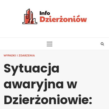
Skip
to
content
PRIMARY
MENU
WYPADKI I ZDARZENIA
Sytuacja
awaryjna w
Dzierżoniowie: