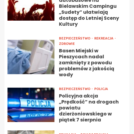
autobusowe na
Bielawskim Campingu
„Sudety” ułatwiają
dostęp do Letniej Sceny
Kultury
BEZPIECZEŃSTWO
REKREACJA
ZDROWIE
Basen Miejski w
Pieszycach nadal
zamknięty z powodu
problemów z jakością
wody
BEZPIECZEŃSTWO
POLICJA
Policyjna akcja
„Prędkość” na drogach
powiatu
dzierżoniowskiego w
piątek 7 sierpnia