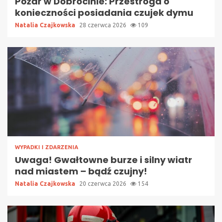
Pożar w Dobrocinie: Przestroga o
konieczności posiadania czujek dymu
Natalia Czajkowska
28 czerwca 2026
109
WYPADKI I ZDARZENIA
Uwaga! Gwałtowne burze i silny wiatr
nad miastem – bądź czujny!
Natalia Czajkowska
20 czerwca 2026
154