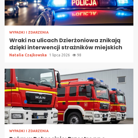
WYPADKI I ZDARZENIA
Wraki na ulicach Dzierżoniowa znikają
dzięki interwencji strażników miejskich
Natalia Czajkowska
1 lipca 2026
98
WYPADKI I ZDARZENIA