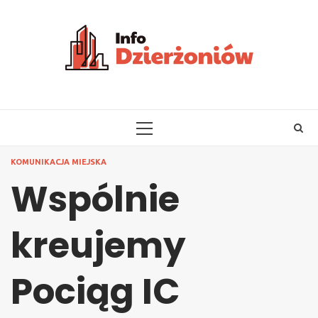
Skip
to
content
PRIMARY
MENU
KOMUNIKACJA MIEJSKA
Wspólnie
kreujemy
Pociąg IC