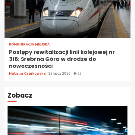
KOMUNIKACJA MIEJSKA
Postępy rewitalizacji linii kolejowej nr
318: Srebrna Góra w drodze do
nowoczesności
Natalia Czajkowska
22 lipca 2026
63
Zobacz