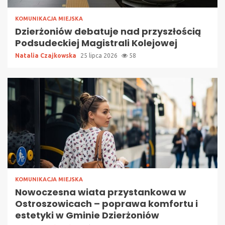
KOMUNIKACJA MIEJSKA
Dzierżoniów debatuje nad przyszłością
Podsudeckiej Magistrali Kolejowej
Natalia Czajkowska
25 lipca 2026
58
KOMUNIKACJA MIEJSKA
Nowoczesna wiata przystankowa w
Ostroszowicach – poprawa komfortu i
estetyki w Gminie Dzierżoniów