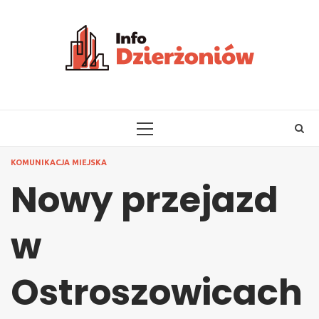
Skip
to
content
PRIMARY
MENU
KOMUNIKACJA MIEJSKA
Nowy przejazd
w
Ostroszowicach