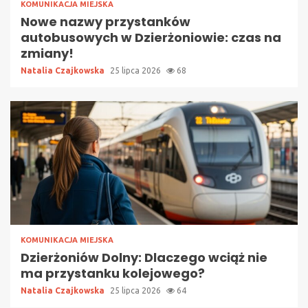
KOMUNIKACJA MIEJSKA
Nowe nazwy przystanków
autobusowych w Dzierżoniowie: czas na
zmiany!
Natalia Czajkowska
25 lipca 2026
68
KOMUNIKACJA MIEJSKA
Dzierżoniów Dolny: Dlaczego wciąż nie
ma przystanku kolejowego?
Natalia Czajkowska
25 lipca 2026
64