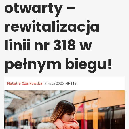
otwarty –
rewitalizacja
linii nr 318 w
pełnym biegu!
Natalia Czajkowska
7 lipca 2026
115