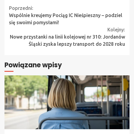
Continue
Poprzedni:
Wspólnie kreujemy Pociąg IC Nieśpieszny – podziel
Reading
się swoimi pomysłami!
Kolejny:
Nowe przystanki na linii kolejowej nr 310: Jordanów
Śląski zyska lepszy transport do 2028 roku
Powiązane wpisy