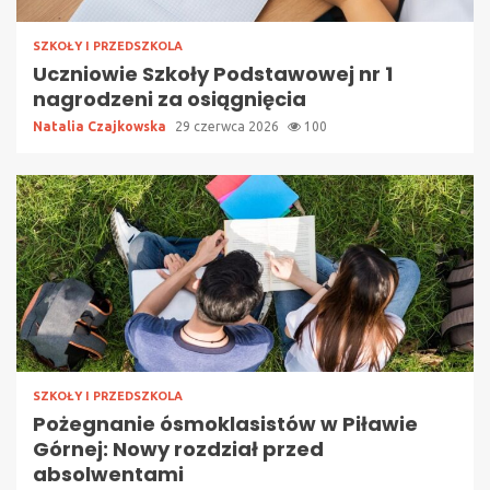
SZKOŁY I PRZEDSZKOLA
Uczniowie Szkoły Podstawowej nr 1
nagrodzeni za osiągnięcia
Natalia Czajkowska
29 czerwca 2026
100
SZKOŁY I PRZEDSZKOLA
Pożegnanie ósmoklasistów w Piławie
Górnej: Nowy rozdział przed
absolwentami