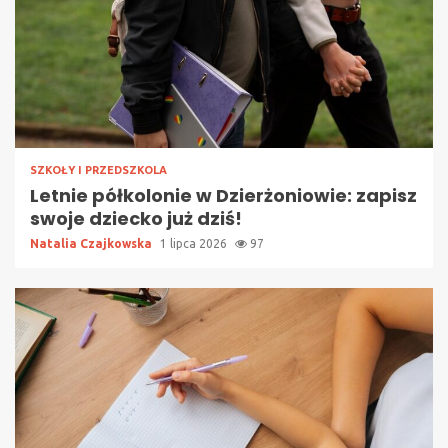
SZKOŁY I PRZEDSZKOLA
Letnie półkolonie w Dzierżoniowie: zapisz
swoje dziecko już dziś!
Natalia Czajkowska
1 lipca 2026
97