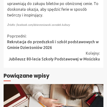
uprawniają do zakupu biletów po obniżonej cenie. To
doskonała okazja, aby spędzić ferie w sposób
twórczy i inspirujący.
Źródło: facebook.com/dzierzoniowski.osrodek.kultury
Continue
Poprzedni:
Rekrutacja do przedszkoli i szkół podstawowych w
Reading
Gminie Dzierżoniów 2026
Kolejny:
Jubileusz 80-lecia Szkoły Podstawowej w Mościsku
Powiązane wpisy