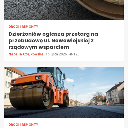
DROGI I REMONTY
Dzierżoniów ogłasza przetarg na
przebudowę ul. Nowowiejskiej z
rządowym wsparciem
Natalia Czajkowska
16 lipca 2026
126
DROGI I REMONTY