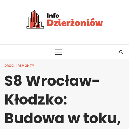
Skip
to
content
PRIMARY
MENU
DROGI I REMONTY
S8 Wrocław-
Kłodzko:
Budowa w toku,