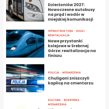
Dzierżoniów 2027:
Nowoczesne autobusy
na prąd i wodór w
miejskiej komunikacji
INFRASTRUKTURA
KOLEJ
REWITALIZACJA
Nowe przystanki
kolejowe w Srebrnej
Górze: rewitalizacja na
finiszu
POLICJA
WYDARZENIA
Chuligani zniszczyli
kaplicę na cmentarzu
KULTURA
ROZRYWKA
WYDARZENIA