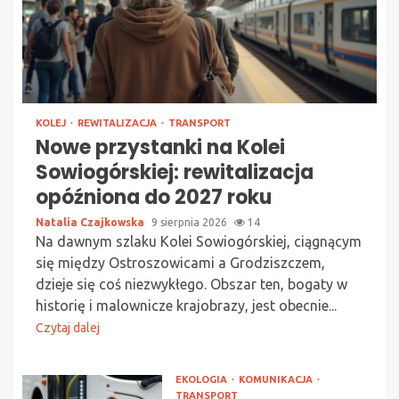
KOLEJ
REWITALIZACJA
TRANSPORT
Nowe przystanki na Kolei
Sowiogórskiej: rewitalizacja
opóźniona do 2027 roku
Natalia Czajkowska
9 sierpnia 2026
14
Na dawnym szlaku Kolei Sowiogórskiej, ciągnącym
się między Ostroszowicami a Grodziszczem,
dzieje się coś niezwykłego. Obszar ten, bogaty w
historię i malownicze krajobrazy, jest obecnie...
Czytaj dalej
EKOLOGIA
KOMUNIKACJA
TRANSPORT