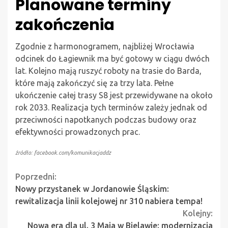
Planowane terminy
zakończenia
Zgodnie z harmonogramem, najbliżej Wrocławia
odcinek do Łagiewnik ma być gotowy w ciągu dwóch
lat. Kolejno mają ruszyć roboty na trasie do Barda,
które mają zakończyć się za trzy lata. Pełne
ukończenie całej trasy S8 jest przewidywane na około
rok 2033. Realizacja tych terminów zależy jednak od
przeciwności napotkanych podczas budowy oraz
efektywności prowadzonych prac.
źródło: facebook.com/komunikacjaddz
Continue
Poprzedni:
Nowy przystanek w Jordanowie Śląskim:
Reading
rewitalizacja linii kolejowej nr 310 nabiera tempa!
Kolejny:
Nowa era dla ul. 3 Maja w Bielawie: modernizacja