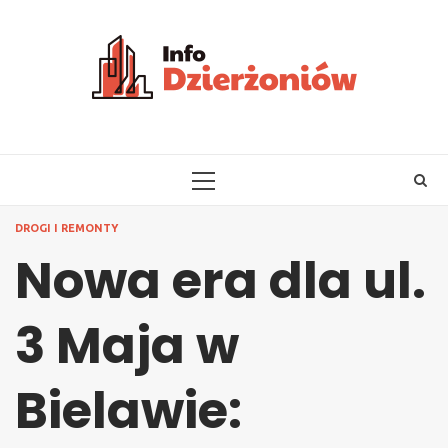
Skip
to
content
PRIMARY
MENU
DROGI I REMONTY
Nowa era dla ul.
3 Maja w
Bielawie: