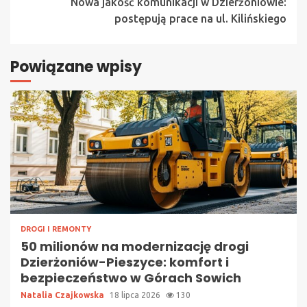
Nowa jakość komunikacji w Dzierżoniowie:
postępują prace na ul. Kilińskiego
Powiązane wpisy
DROGI I REMONTY
50 milionów na modernizację drogi
Dzierżoniów-Pieszyce: komfort i
bezpieczeństwo w Górach Sowich
Natalia Czajkowska
18 lipca 2026
130