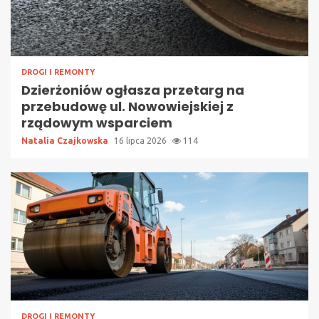
DROGI I REMONTY
Dzierżoniów ogłasza przetarg na
przebudowę ul. Nowowiejskiej z
rządowym wsparciem
Natalia Czajkowska
16 lipca 2026
114
DROGI I REMONTY