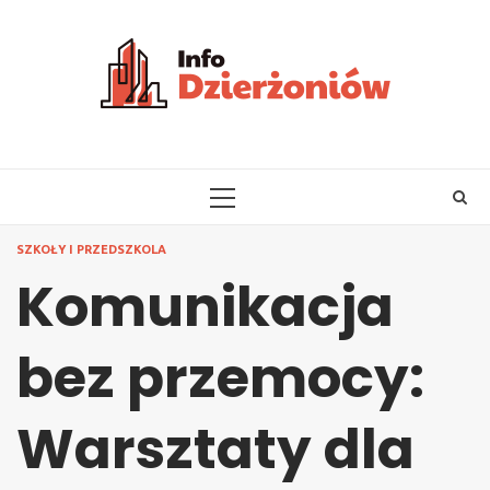
Skip
to
content
PRIMARY
MENU
SZKOŁY I PRZEDSZKOLA
Komunikacja
bez przemocy:
Warsztaty dla