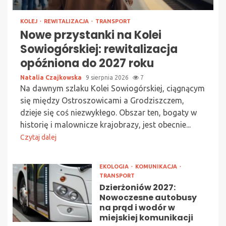
KOLEJ
REWITALIZACJA
TRANSPORT
Nowe przystanki na Kolei
Sowiogórskiej: rewitalizacja
opóźniona do 2027 roku
Natalia Czajkowska
9 sierpnia 2026
7
Na dawnym szlaku Kolei Sowiogórskiej, ciągnącym
się między Ostroszowicami a Grodziszczem,
dzieje się coś niezwykłego. Obszar ten, bogaty w
historię i malownicze krajobrazy, jest obecnie...
Czytaj dalej
EKOLOGIA
KOMUNIKACJA
TRANSPORT
Dzierżoniów 2027:
Nowoczesne autobusy
na prąd i wodór w
miejskiej komunikacji