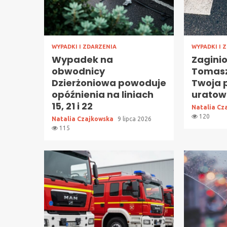
WYPADKI I ZDARZENIA
WYPADKI I 
Wypadek na
Zaginio
obwodnicy
Tomasz
Dzierżoniowa powoduje
Twoja 
opóźnienia na liniach
uratow
15, 21 i 22
Natalia Cz
120
Natalia Czajkowska
9 lipca 2026
115