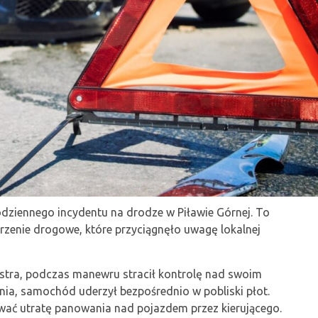
codziennego incydentu na drodze w Piławie Górnej. To
arzenie drogowe, które przyciągnęło uwagę lokalnej
ra, podczas manewru stracił kontrolę nad swoim
ia, samochód uderzył bezpośrednio w pobliski płot.
ać utratę panowania nad pojazdem przez kierującego.