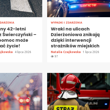
ZDARZENIA
WYPADKI I ZDARZENIA
ny 42-letni
Wraki na ulicach
 Świerczyński –
Dzierżoniowa znikają
pomoc może
dzięki interwencji
ać życie!
strażników miejskich
ajkowska
4 lipca 2026
Natalia Czajkowska
1 lipca 2026
97