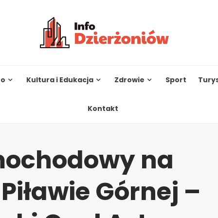
to
Kultura i Edukacja
Zdrowie
Sport
Tury
Kontakt
ochodowy na
 Piławie Górnej –