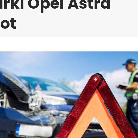
ki Opel Astra
łot