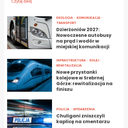
Czytaj dalej
EKOLOGIA
KOMUNIKACJA
TRANSPORT
Dzierżoniów 2027:
Nowoczesne autobusy
na prąd i wodór w
miejskiej komunikacji
INFRASTRUKTURA
KOLEJ
REWITALIZACJA
Nowe przystanki
kolejowe w Srebrnej
Górze: rewitalizacja na
finiszu
POLICJA
WYDARZENIA
Chuligani zniszczyli
kaplicę na cmentarzu