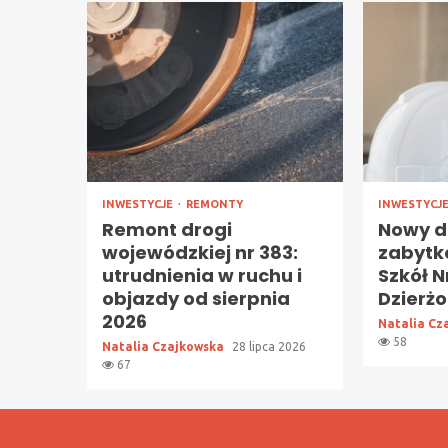
INWESTYCJE
REMONTY
INWESTYCJ
Remont drogi
Nowy d
wojewódzkiej nr 383:
zabytk
utrudnienia w ruchu i
Szkół N
objazdy od sierpnia
Dzierż
2026
Natalia Cz
58
Natalia Czajkowska
28 lipca 2026
67