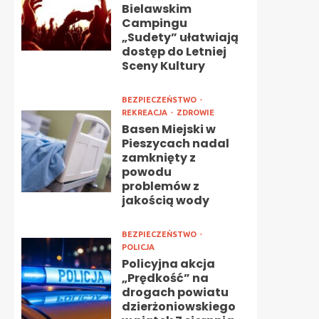
Bielawskim
Campingu
„Sudety” ułatwiają
dostęp do Letniej
Sceny Kultury
BEZPIECZEŃSTWO
REKREACJA
ZDROWIE
Basen Miejski w
Pieszycach nadal
zamknięty z
powodu
problemów z
jakością wody
BEZPIECZEŃSTWO
POLICJA
Policyjna akcja
„Prędkość” na
drogach powiatu
dzierżoniowskiego