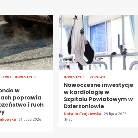
ŃSTWO
INWESTYCJE
INWESTYCJE
ZDROWIE
Nowoczesne inwestycje
ondo w
w kardiologię w
cach poprawia
Szpitalu Powiatowym w
czeństwo i ruch
Dzierżoniowie
wy
Natalia Czajkowska
29 lipca 2026
ajkowska
31 lipca 2026
50