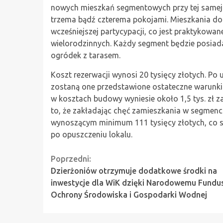
nowych mieszkań segmentowych przy tej samej u
trzema bądź czterema pokojami. Mieszkania do
wcześniejszej partycypacji, co jest praktykow
wielorodzinnych. Każdy segment będzie posiad
ogródek z tarasem.
Koszt rezerwacji wynosi 20 tysięcy złotych. P
zostaną one przedstawione ostateczne warunki
w kosztach budowy wyniesie około 1,5 tys. zł 
to, że zakładając chęć zamieszkania w segmenci
wynoszącym minimum 111 tysięcy złotych, co s
po opuszczeniu lokalu.
Continue
Poprzedni:
Dzierżoniów otrzymuje dodatkowe środki na
Reading
inwestycje dla WiK dzięki Narodowemu Fundu
Ochrony Środowiska i Gospodarki Wodnej