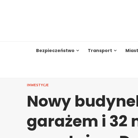
Skip
to
content
Bezpieczeństwo
Transport
Mias
INWESTYCJE
Nowy budyne
garażem i 32