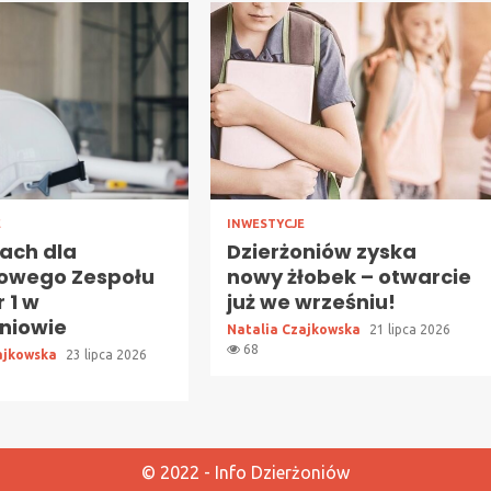
E
INWESTYCJE
ach dla
Dzierżoniów zyska
owego Zespołu
nowy żłobek – otwarcie
r 1 w
już we wrześniu!
oniowie
Natalia Czajkowska
21 lipca 2026
68
ajkowska
23 lipca 2026
© 2022 - Info Dzierżoniów