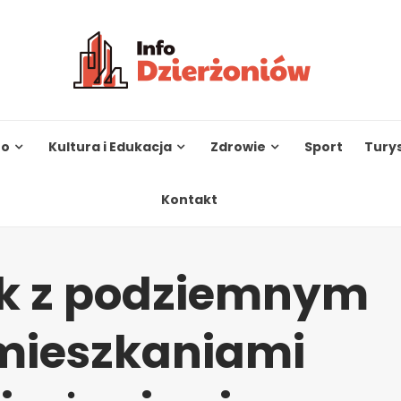
to
Kultura i Edukacja
Zdrowie
Sport
Tury
Kontakt
k z podziemnym
 mieszkaniami