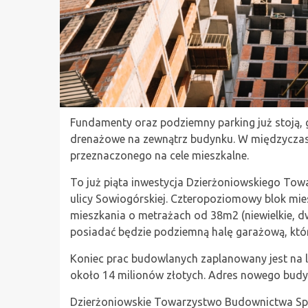
Fundamenty oraz podziemny parking już stoją,
drenażowe na zewnątrz budynku. W międzyczasi
przeznaczonego na cele mieszkalne.
To już piąta inwestycja Dzierżoniowskiego To
ulicy Sowiogórskiej. Czteropoziomowy blok mie
mieszkania o metrażach od 38m2 (niewielkie, d
posiadać będzie podziemną halę garażową, któ
Koniec prac budowlanych zaplanowany jest na li
około 14 milionów złotych. Adres nowego budy
Dzierżoniowskie Towarzystwo Budownictwa Społ