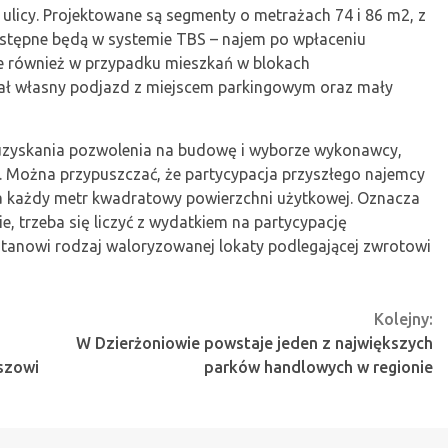
licy. Projektowane są segmenty o metrażach 74 i 86 m2, z
stępne będą w systemie TBS – najem po wpłaceniu
ane również w przypadku mieszkań w blokach
ał własny podjazd z miejscem parkingowym oraz mały
o uzyskania pozwolenia na budowę i wyborze wykonawcy,
. Można przypuszczać, że partycypacja przyszłego najemcy
za każdy metr kwadratowy powierzchni użytkowej. Oznacza
e, trzeba się liczyć z wydatkiem na partycypację
tanowi rodzaj waloryzowanej lokaty podlegającej zwrotowi
Kolejny:
W Dzierżoniowie powstaje jeden z największych
szowi
parków handlowych w regionie