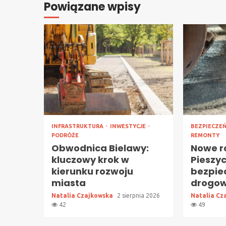
Powiązane wpisy
INFRASTRUKTURA
INWESTYCJE
BEZPIECZE
PODRÓŻE
REMONTY
Obwodnica Bielawy:
Nowe r
kluczowy krok w
Pieszy
kierunku rozwoju
bezpie
miasta
drogo
Natalia Czajkowska
2 sierpnia 2026
Natalia Cz
42
49