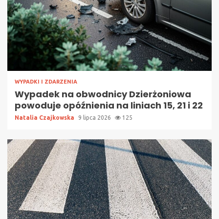
WYPADKI I ZDARZENIA
Wypadek na obwodnicy Dzierżoniowa
powoduje opóźnienia na liniach 15, 21 i 22
Natalia Czajkowska
9 lipca 2026
125