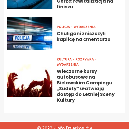
Górze: rewitalizacja na
finiszu
POLICJA
WYDARZENIA
Chuligani zniszczyli
kaplicę na cmentarzu
KULTURA
ROZRYWKA
WYDARZENIA
Wieczorne kursy
autobusowe na
Bielawskim Campingu
„Sudety” ułatwiają
dostęp do Letniej Sceny
Kultury
© 2022 - Info Dzierżoniów