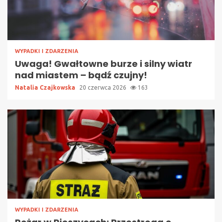
WYPADKI I ZDARZENIA
Uwaga! Gwałtowne burze i silny wiatr
nad miastem – bądź czujny!
Natalia Czajkowska
20 czerwca 2026
163
WYPADKI I ZDARZENIA