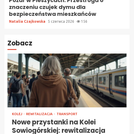
Pożar w Pieszycach: Przestroga o
znaczeniu czujek dymu dla
bezpieczeństwa mieszkańców
Natalia Czajkowska
5 czerwca 2026
156
Zobacz
KOLEJ
REWITALIZACJA
TRANSPORT
Nowe przystanki na Kolei
Sowiogórskiej: rewitalizacja