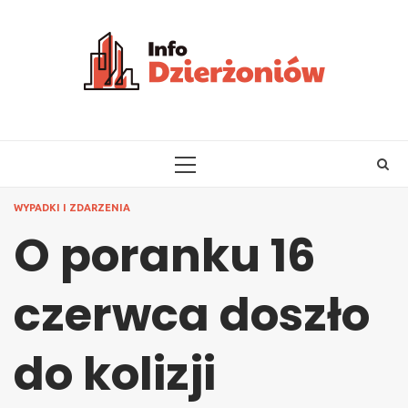
Skip
to
content
PRIMARY
MENU
WYPADKI I ZDARZENIA
O poranku 16
czerwca doszło
do kolizji