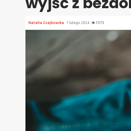
wyjść z bezd
Natalia Czajkowska
1 lutego 2024
1375