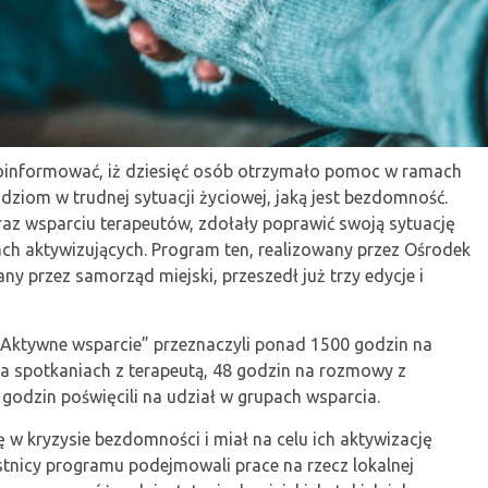
informować, iż dziesięć osób otrzymało pomoc w ramach
ziom w trudnej sytuacji życiowej, jaką jest bezdomność.
oraz wsparciu terapeutów, zdołały poprawić swoją sytuację
ch aktywizujących. Program ten, realizowany przez Ośrodek
y przez samorząd miejski, przeszedł już trzy edycje i
„Aktywne wsparcie” przeznaczyli ponad 1500 godzin na
 na spotkaniach z terapeutą, 48 godzin na rozmowy z
odzin poświęcili na udział w grupach wsparcia.
 w kryzysie bezdomności i miał na celu ich aktywizację
tnicy programu podejmowali prace na rzecz lokalnej