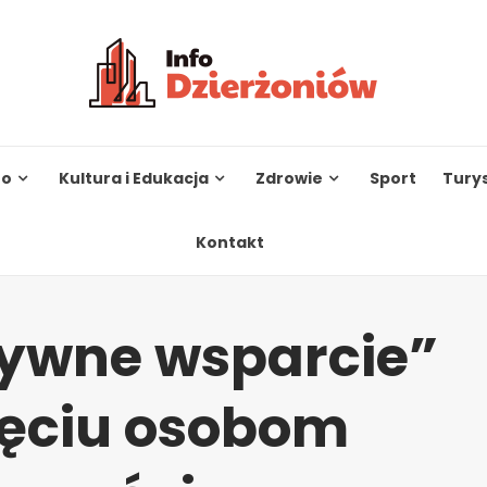
to
Kultura i Edukacja
Zdrowie
Sport
Tury
Kontakt
ywne wsparcie”
ięciu osobom