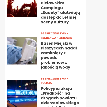
Bielawskim
Campingu
„Sudety” ułatwiają
dostęp do Letniej
Sceny Kultury
BEZPIECZEŃSTWO
REKREACJA
ZDROWIE
Basen Miejski w
Pieszycach nadal
zamknięty z
powodu
problemów z
jakością wody
BEZPIECZEŃSTWO
POLICJA
Policyjna akcja
„Prędkość” na
drogach powiatu
dzierżoniowskiego