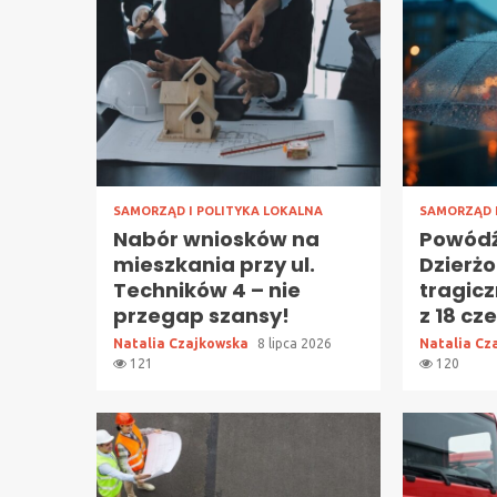
SAMORZĄD I POLITYKA LOKALNA
SAMORZĄD 
Nabór wniosków na
Powód
mieszkania przy ul.
Dzierżo
Techników 4 – nie
tragic
przegap szansy!
z 18 cz
Natalia Czajkowska
8 lipca 2026
Natalia Cz
121
120