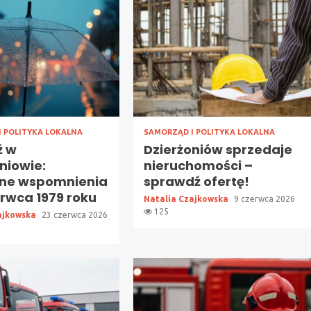
I POLITYKA LOKALNA
SAMORZĄD I POLITYKA LOKALNA
ź w
Dzierżoniów sprzedaje
niowie:
nieruchomości –
zne wspomnienia
sprawdź ofertę!
erwca 1979 roku
Natalia Czajkowska
9 czerwca 2026
125
ajkowska
23 czerwca 2026