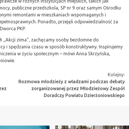
rawcze w różnych instytucjach miejskich, takich jak
cy, publiczne przedszkola, SP nr 9 oraz samym Ośrodku
obnymi remontami w mieszkaniach wspomaganych i
pełnosprawnych. Ponadto, przejęli odpowiedzialność za
 Dworca PKP.
ach „Akcji zima”, zachęcamy osoby bezdomne do
licy i spędzania czasu w sposób konstruktywny. Inspirujemy
niczenia w życiu społecznym – mówi Anna Skrzyńska,
niowie.
Kolejny:
Rozmowa młodzieży z władzami podczas debaty
zez
zorganizowanej przez Młodzieżowy Zespół
Doradczy Powiatu Dzierżoniowskiego