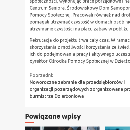
społeczności, wykonując prace porządkowe i nap
Centrum Seniora, Środowiskowy Dom Samopomo
Pomocy Społecznej. Pracowali również nad dr
pomagali utrzymać czystość w domach osób nie
utrzymanie czystości na placu zabaw w pobliżu
Rekrutacja do projektu trwa cały czas. W ram
skorzystania z możliwości korzystania ze świet
ich do podejmowania pracy i aktywnego uczest
dyrektor Ośrodka Pomocy Społecznej w Dzierżo
Continue
Poprzedni:
Noworoczne zebranie dla przedsiębiorców i
Reading
organizacji pozarządowych zorganizowane pr
burmistrza Dzierżoniowa
Powiązane wpisy