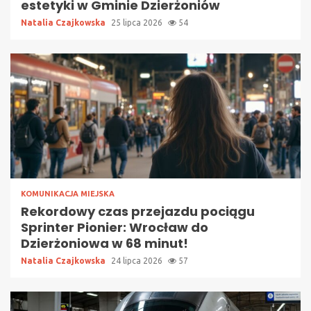
estetyki w Gminie Dzierżoniów
Natalia Czajkowska
25 lipca 2026
54
KOMUNIKACJA MIEJSKA
Rekordowy czas przejazdu pociągu
Sprinter Pionier: Wrocław do
Dzierżoniowa w 68 minut!
Natalia Czajkowska
24 lipca 2026
57