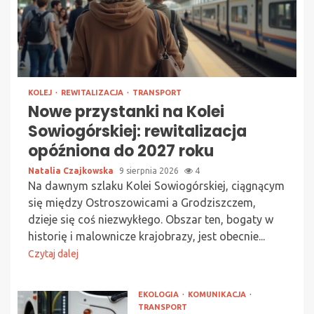
KOLEJ
REWITALIZACJA
TRANSPORT
Nowe przystanki na Kolei
Sowiogórskiej: rewitalizacja
opóźniona do 2027 roku
Natalia Czajkowska
9 sierpnia 2026
4
Na dawnym szlaku Kolei Sowiogórskiej, ciągnącym
się między Ostroszowicami a Grodziszczem,
dzieje się coś niezwykłego. Obszar ten, bogaty w
historię i malownicze krajobrazy, jest obecnie...
Czytaj dalej
EKOLOGIA
KOMUNIKACJA
TRANSPORT