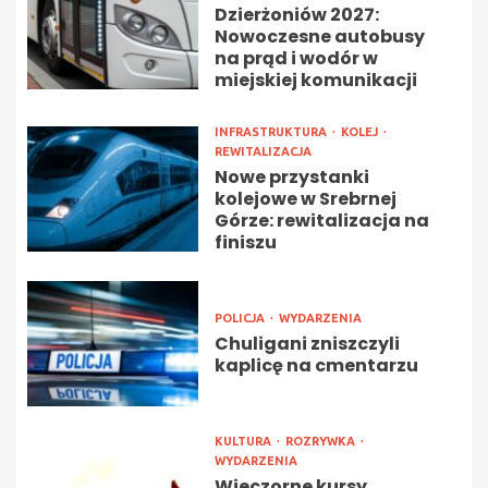
Dzierżoniów 2027:
Nowoczesne autobusy
na prąd i wodór w
miejskiej komunikacji
INFRASTRUKTURA
KOLEJ
REWITALIZACJA
Nowe przystanki
kolejowe w Srebrnej
Górze: rewitalizacja na
finiszu
POLICJA
WYDARZENIA
Chuligani zniszczyli
kaplicę na cmentarzu
KULTURA
ROZRYWKA
WYDARZENIA
Wieczorne kursy