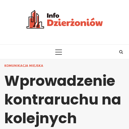
Skip
to
content
PRIMARY
MENU
KOMUNIKACJA MIEJSKA
Wprowadzenie
kontraruchu na
kolejnych