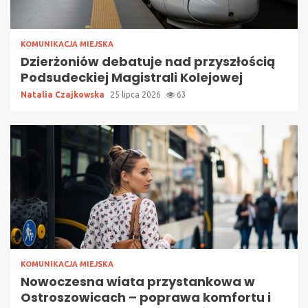
KOMUNIKACJA MIEJSKA
Dzierżoniów debatuje nad przyszłością
Podsudeckiej Magistrali Kolejowej
Natalia Czajkowska
25 lipca 2026
63
KOMUNIKACJA MIEJSKA
Nowoczesna wiata przystankowa w
Ostroszowicach – poprawa komfortu i