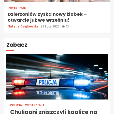
INWESTYCJE
Dzierżoniów zyska nowy żłobek –
otwarcie już we wrześniu!
Natalia Czajkowska
21 lipca 2026
73
Zobacz
POLICJA
WYDARZENIA
Chuligani zniszczyli kaplicę na