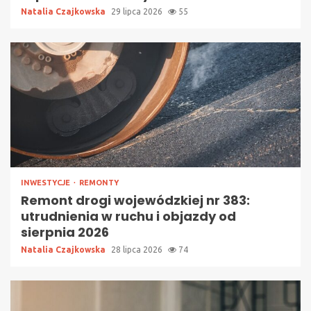
Natalia Czajkowska
29 lipca 2026
55
INWESTYCJE
REMONTY
Remont drogi wojewódzkiej nr 383:
utrudnienia w ruchu i objazdy od
sierpnia 2026
Natalia Czajkowska
28 lipca 2026
74