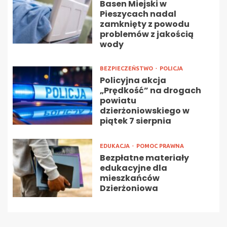
Basen Miejski w
Pieszycach nadal
zamknięty z powodu
problemów z jakością
wody
BEZPIECZEŃSTWO
POLICJA
Policyjna akcja
„Prędkość” na drogach
powiatu
dzierżoniowskiego w
piątek 7 sierpnia
EDUKACJA
POMOC PRAWNA
Bezpłatne materiały
edukacyjne dla
mieszkańców
Dzierżoniowa