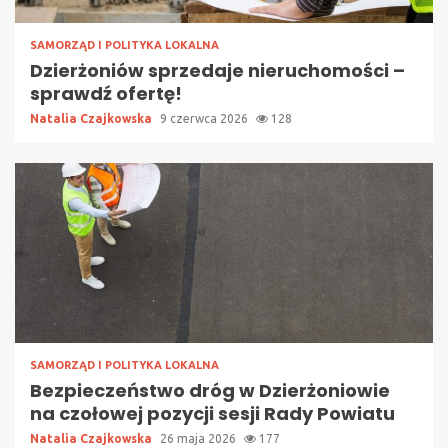
SAMORZĄD I POLITYKA LOKALNA
Dzierżoniów sprzedaje nieruchomości –
sprawdź ofertę!
Natalia Czajkowska
9 czerwca 2026
128
SAMORZĄD I POLITYKA LOKALNA
Bezpieczeństwo dróg w Dzierżoniowie
na czołowej pozycji sesji Rady Powiatu
Natalia Czajkowska
26 maja 2026
177