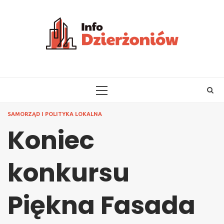
Skip
to
content
PRIMARY
MENU
SAMORZĄD I POLITYKA LOKALNA
Koniec
konkursu
Piękna Fasada