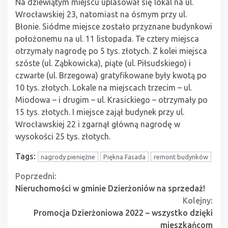
Na dziewiątym miejscu uplasował się lokal na ul.
Wrocławskiej 23, natomiast na ósmym przy ul.
Błonie. Siódme miejsce zostało przyznane budynkowi
położonemu na ul. 11 listopada. Te cztery miejsca
otrzymały nagrodę po 5 tys. złotych. Z kolei miejsca
szóste (ul. Ząbkowicka), piąte (ul. Piłsudskiego) i
czwarte (ul. Brzegowa) gratyfikowane były kwotą po
10 tys. złotych. Lokale na miejscach trzecim – ul.
Miodowa – i drugim – ul. Krasickiego – otrzymały po
15 tys. złotych. I miejsce zajął budynek przy ul.
Wrocławskiej 22 i zgarnął główną nagrodę w
wysokości 25 tys. złotych.
Tags:
nagrody pieniężne
Piękna Fasada
remont budynków
Continue
Poprzedni:
Nieruchomości w gminie Dzierżoniów na sprzedaż!
Reading
Kolejny:
Promocja Dzierżoniowa 2022 – wszystko dzięki
mieszkańcom