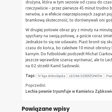
drużyna, która w tym sezonie od czasu do czasu
rzeczywiście – przez pierwsze 45 minut trudno b
nerwów, a w efekcie nieprzepisowych zagrań poj
bramkową skuteczność, to dorównywali oni gości
W drugiej połowie obraz gry z minuty na minutę 
spychany na swoją połowę, a goście coraz śmiele
Jednakże to się nie udawało. Piast bronił się sk
czasu do końca, bo zaledwie 10 minut obrońcy Pi
karnym. Do futbolówki podszedł Michał Ciarkow
jeszcze wprawdzie szansę wyrównać, ale to Lech
na 0:2 strzelił Kamil Sadowski.
Tags:
IV liga dolnośląska
LECHIA DZIERŻONIÓW
Pia
Continue
Poprzedni:
Lechia pewnie tryumfuje w Kamieńcu Ząbkowi
Reading
Powiązane wpisy