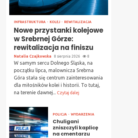
INFRASTRUKTURA
KOLEJ
REWITALIZACJA
Nowe przystanki kolejowe
w Srebrnej Górze:
rewitalizacja na finiszu
Natalia Czajkowska
8 sierpnia 2026
8
W samym sercu Dolnego Śląska, na
początku lipca, malownicza Srebrna
Góra stała się centrum zainteresowania
dla miłośników kolei i historii. To tutaj,
na terenie dawnej...
Czytaj dalej
POLICJA
WYDARZENIA
Chuligani
zniszczyli kaplicę
na cmentarzu