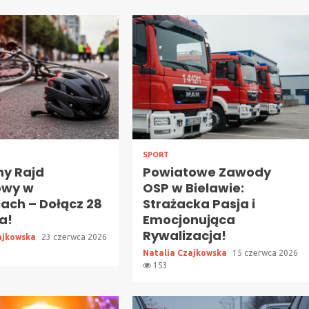
SPORT
ny Rajd
Powiatowe Zawody
owy w
OSP w Bielawie:
ach – Dołącz 28
Strażacka Pasja i
a!
Emocjonująca
Rywalizacja!
ajkowska
23 czerwca 2026
Natalia Czajkowska
15 czerwca 2026
153