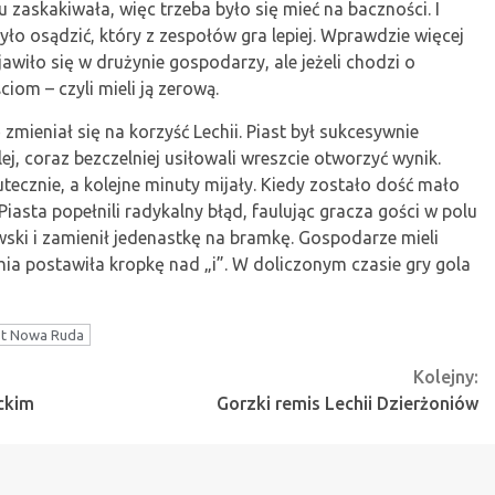
 zaskakiwała, więc trzeba było się mieć na baczności. I
yło osądzić, który z zespołów gra lepiej. Wprawdzie więcej
awiło się w drużynie gospodarzy, ale jeżeli chodzi o
om – czyli mieli ją zerową.
zmieniał się na korzyść Lechii. Piast był sukcesywnie
j, coraz bezczelniej usiłowali wreszcie otworzyć wynik.
utecznie, a kolejne minuty mijały. Kiedy zostało dość mało
asta popełnili radykalny błąd, faulując gracza gości w polu
ski i zamienił jedenastkę na bramkę. Gospodarze mieli
ia postawiła kropkę nad „i”. W doliczonym czasie gry gola
st Nowa Ruda
Kolejny:
ckim
Gorzki remis Lechii Dzierżoniów