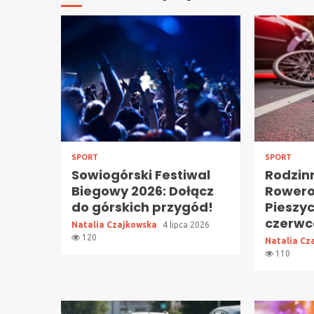
SPORT
SPORT
Sowiogórski Festiwal
Rodzin
Biegowy 2026: Dołącz
Rower
do górskich przygód!
Pieszyc
czerwc
Natalia Czajkowska
4 lipca 2026
120
Natalia Cz
110