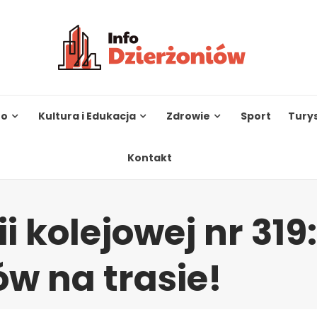
to
Kultura i Edukacja
Zdrowie
Sport
Tury
Kontakt
i kolejowej nr 319:
ów na trasie!