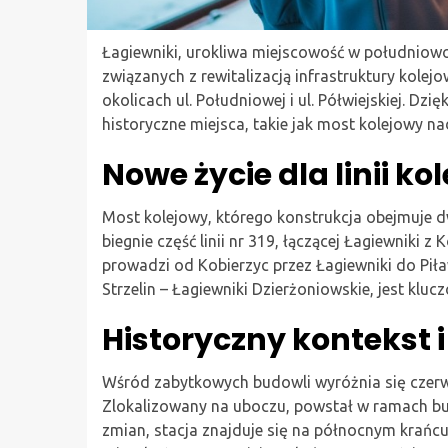
Łagiewniki, urokliwa miejscowość w południowo
związanych z rewitalizacją infrastruktury kolej
okolicach ul. Południowej i ul. Półwiejskiej. Dz
historyczne miejsca, takie jak most kolejowy na
Nowe życie dla linii k
Most kolejowy, którego konstrukcja obejmuje dwa
biegnie część linii nr 319, łączącej Łagiewniki z 
prowadzi od Kobierzyc przez Łagiewniki do Piław
Strzelin – Łagiewniki Dzierżoniowskie, jest kl
Historyczny kontekst i
Wśród zabytkowych budowli wyróżnia się czerwon
Zlokalizowany na uboczu, powstał w ramach bud
zmian, stacja znajduje się na północnym krańcu