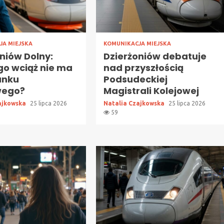
JA MIEJSKA
KOMUNIKACJA MIEJSKA
niów Dolny:
Dzierżoniów debatuje
go wciąż nie ma
nad przyszłością
anku
Podsudeckiej
wego?
Magistrali Kolejowej
ajkowska
25 lipca 2026
Natalia Czajkowska
25 lipca 2026
59