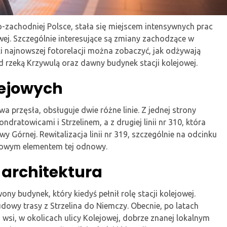
-zachodniej Polsce, stała się miejscem intensywnych prac
owej. Szczególnie interesujące są zmiany zachodzące w
ięki najnowszej fotorelacji można zobaczyć, jak odżywają
d rzeką Krzywulą oraz dawny budynek stacji kolejowej.
olejowych
 przęsła, obsługuje dwie różne linie. Z jednej strony
Kondratowicami i Strzelinem, a z drugiej linii nr 310, która
y Górnej. Rewitalizacja linii nr 319, szczególnie na odcinku
uczowym elementem tej odnowy.
 architektura
y budynek, który kiedyś pełnił rolę stacji kolejowej.
owy trasy z Strzelina do Niemczy. Obecnie, po latach
 wsi, w okolicach ulicy Kolejowej, dobrze znanej lokalnym