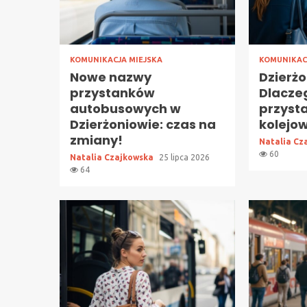
KOMUNIKACJA MIEJSKA
KOMUNIKAC
Nowe nazwy
Dzierżo
przystanków
Dlacze
autobusowych w
przyst
Dzierżoniowie: czas na
kolejo
zmiany!
Natalia Cz
60
Natalia Czajkowska
25 lipca 2026
64