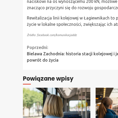
naciskowi na oś wynoszącemu 200 kN, możliwe 
znacząco przyczyni się do rozwoju gospodarcz
Rewitalizacja linii kolejowej w Łagiewnikach to
życie w lokalne społeczności, zwiększając ich a
Źródło: facebook.com/komunikacjaddz
Continue
Poprzedni:
Bielawa Zachodnia: historia stacji kolejowej i j
Reading
powrót do życia
Powiązane wpisy