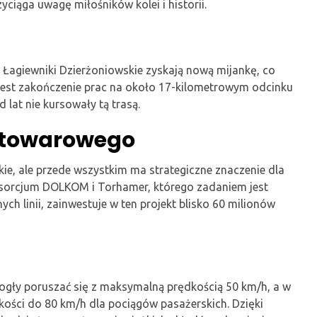
ciąga uwagę miłośników kolei i historii.
i Łagiewniki Dzierżoniowskie zyskają nową mijankę, co
jest zakończenie prac na około 17-kilometrowym odcinku
d lat nie kursowały tą trasą.
u towarowego
skie, ale przede wszystkim ma strategiczne znaczenie dla
nsorcjum DOLKOM i Torhamer, którego zadaniem jest
h linii, zainwestuje w ten projekt blisko 60 milionów
ogły poruszać się z maksymalną prędkością 50 km/h, a w
dkości do 80 km/h dla pociągów pasażerskich. Dzięki