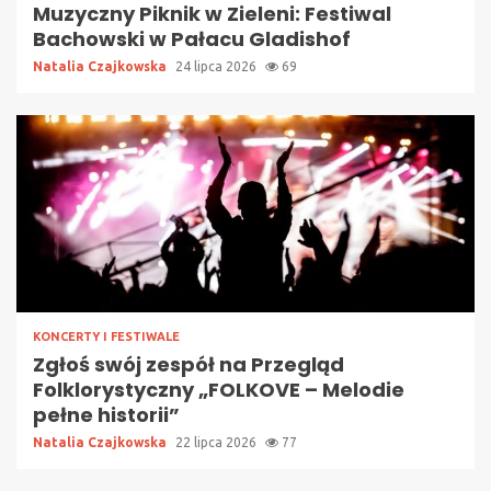
Muzyczny Piknik w Zieleni: Festiwal
Bachowski w Pałacu Gladishof
Natalia Czajkowska
24 lipca 2026
69
KONCERTY I FESTIWALE
Zgłoś swój zespół na Przegląd
Folklorystyczny „FOLKOVE – Melodie
pełne historii”
Natalia Czajkowska
22 lipca 2026
77