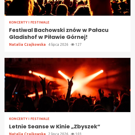
KONCERTY I FESTIWALE
Festiwal Bachowski znów w Pałacu
Gladishof w Piławie Górnej!
Natalia Czajkowska
4 lipca 2026
127
KONCERTY I FESTIWALE
Letnie Seanse w Kinie „Zbyszek”
Natalia Czajkowska
2 lipca 2026
103