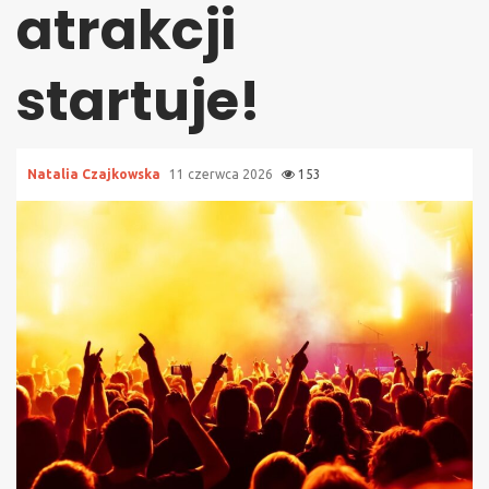
atrakcji
startuje!
Natalia Czajkowska
11 czerwca 2026
153