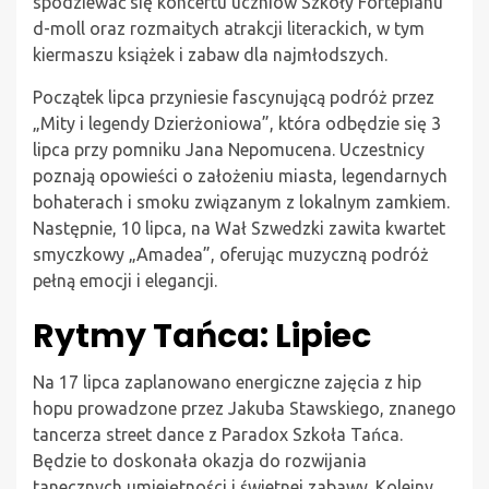
spodziewać się koncertu uczniów Szkoły Fortepianu
d-moll oraz rozmaitych atrakcji literackich, w tym
kiermaszu książek i zabaw dla najmłodszych.
Początek lipca przyniesie fascynującą podróż przez
„Mity i legendy Dzierżoniowa”, która odbędzie się 3
lipca przy pomniku Jana Nepomucena. Uczestnicy
poznają opowieści o założeniu miasta, legendarnych
bohaterach i smoku związanym z lokalnym zamkiem.
Następnie, 10 lipca, na Wał Szwedzki zawita kwartet
smyczkowy „Amadea”, oferując muzyczną podróż
pełną emocji i elegancji.
Rytmy Tańca: Lipiec
Na 17 lipca zaplanowano energiczne zajęcia z hip
hopu prowadzone przez Jakuba Stawskiego, znanego
tancerza street dance z Paradox Szkoła Tańca.
Będzie to doskonała okazja do rozwijania
tanecznych umiejętności i świetnej zabawy. Kolejny