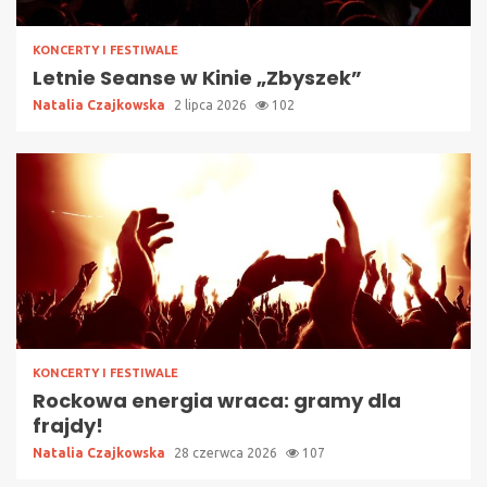
KONCERTY I FESTIWALE
Letnie Seanse w Kinie „Zbyszek”
Natalia Czajkowska
2 lipca 2026
102
KONCERTY I FESTIWALE
Rockowa energia wraca: gramy dla
frajdy!
Natalia Czajkowska
28 czerwca 2026
107