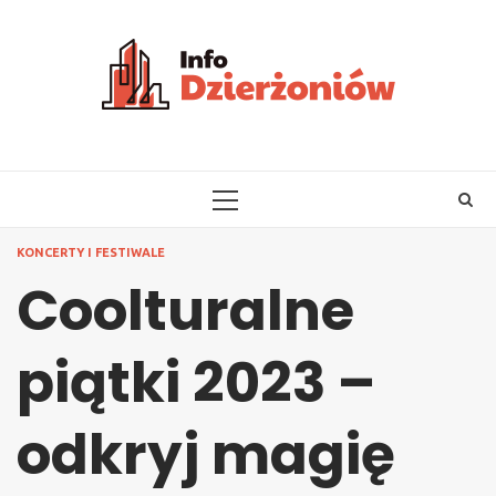
Skip
to
content
PRIMARY
MENU
KONCERTY I FESTIWALE
Coolturalne
piątki 2023 –
odkryj magię