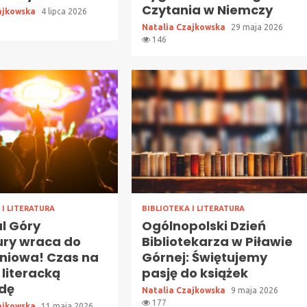
Czytania w Niemczy
ajkowska
4 lipca 2026
Natalia Czajkowska
29 maja 2026
146
 I LITERATURA
BIBLIOTEKA I LITERATURA
l Góry
Ogólnopolski Dzień
ury wraca do
Bibliotekarza w Piławie
oniowa! Czas na
Górnej: Świętujemy
 literacką
pasję do książek
dę
Natalia Czajkowska
9 maja 2026
177
ajkowska
11 maja 2026