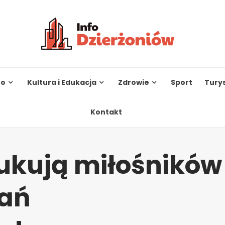
to
Kultura i Edukacja
Zdrowie
Sport
Tury
Kontakt
ukują miłośników
tań