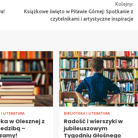
Kolejny:
a!
Książkowe święto w Piławie Górnej: Spotkanie z
czytelnikami i artystyczne inspiracje
 I LITERATURA
BIBLIOTEKA I LITERATURA
eka w Olesznej z
Radość i wierszyki w
iedzibą –
jubileuszowym
zamy!
Tygodniu Głośnego