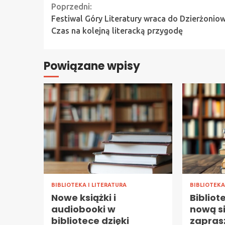
Continue
Poprzedni:
Festiwal Góry Literatury wraca do Dzierżoniow
Reading
Czas na kolejną literacką przygodę
Powiązane wpisy
BIBLIOTEKA I LITERATURA
BIBLIOTEKA
Nowe książki i
Bibliot
audiobooki w
nową s
bibliotece dzięki
zapras