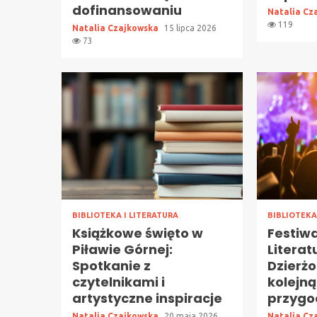
dofinansowaniu
Natalia Cz
119
Natalia Czajkowska
15 lipca 2026
73
BIBLIOTEKA I LITERATURA
BIBLIOTEKA
Książkowe święto w
Festiwa
Piławie Górnej:
Literat
Spotkanie z
Dzierż
czytelnikami i
kolejną
artystyczne inspiracje
przygo
Natalia Czajkowska
20 maja 2026
Natalia Cz