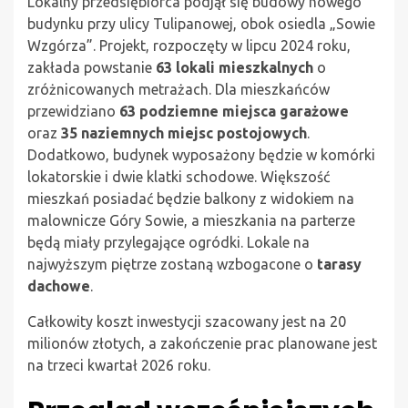
Lokalny przedsiębiorca podjął się budowy nowego
budynku przy ulicy Tulipanowej, obok osiedla „Sowie
Wzgórza”. Projekt, rozpoczęty w lipcu 2024 roku,
zakłada powstanie
63 lokali mieszkalnych
o
zróżnicowanych metrażach. Dla mieszkańców
przewidziano
63 podziemne miejsca garażowe
oraz
35 naziemnych miejsc postojowych
.
Dodatkowo, budynek wyposażony będzie w komórki
lokatorskie i dwie klatki schodowe. Większość
mieszkań posiadać będzie balkony z widokiem na
malownicze Góry Sowie, a mieszkania na parterze
będą miały przylegające ogródki. Lokale na
najwyższym piętrze zostaną wzbogacone o
tarasy
dachowe
.
Całkowity koszt inwestycji szacowany jest na 20
milionów złotych, a zakończenie prac planowane jest
na trzeci kwartał 2026 roku.