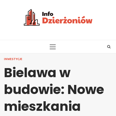
Skip
to
content
PRIMARY
MENU
INWESTYCJE
Bielawa w
budowie: Nowe
mieszkania