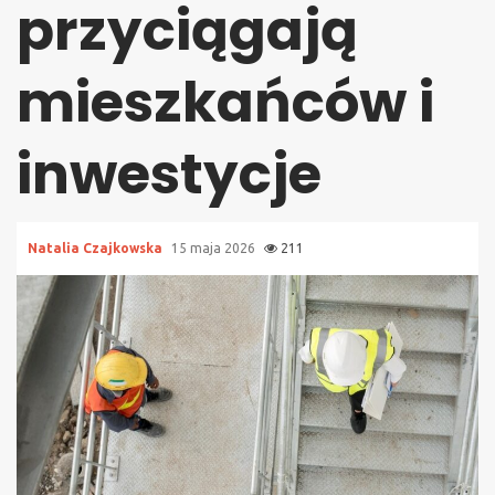
przyciągają
mieszkańców i
inwestycje
Natalia Czajkowska
15 maja 2026
211