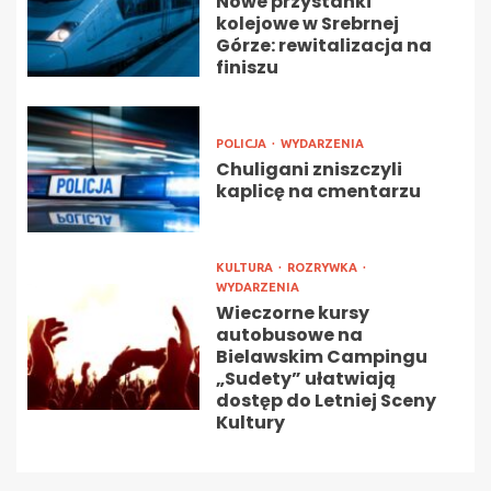
Nowe przystanki
kolejowe w Srebrnej
Górze: rewitalizacja na
finiszu
POLICJA
WYDARZENIA
Chuligani zniszczyli
kaplicę na cmentarzu
KULTURA
ROZRYWKA
WYDARZENIA
Wieczorne kursy
autobusowe na
Bielawskim Campingu
„Sudety” ułatwiają
dostęp do Letniej Sceny
Kultury