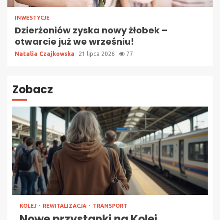
INWESTYCJE
Dzierżoniów zyska nowy żłobek –
otwarcie już we wrześniu!
Natalia Czajkowska
21 lipca 2026
77
Zobacz
KOLEJ
REWITALIZACJA
TRANSPORT
Nowe przystanki na Kolei