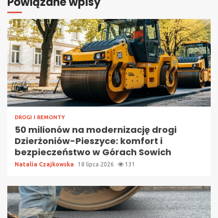
Powiązane wpisy
DROGI I REMONTY
50 milionów na modernizację drogi
Dzierżoniów-Pieszyce: komfort i
bezpieczeństwo w Górach Sowich
Natalia Czajkowska
18 lipca 2026
131