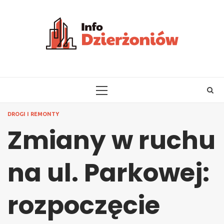
Skip
to
content
PRIMARY
MENU
DROGI I REMONTY
Zmiany w ruchu
na ul. Parkowej:
rozpoczęcie