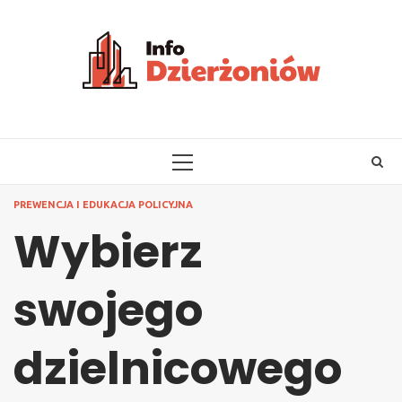
Skip
to
content
PRIMARY
MENU
PREWENCJA I EDUKACJA POLICYJNA
Wybierz
swojego
dzielnicowego