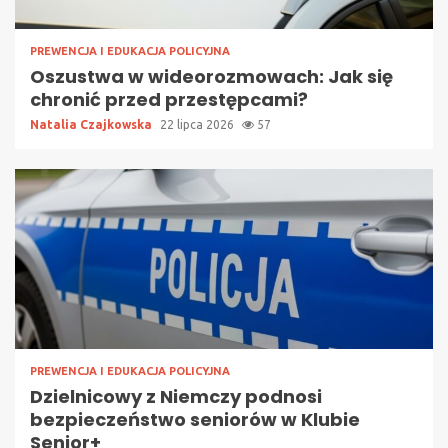
PREWENCJA I EDUKACJA POLICYJNA
Oszustwa w wideorozmowach: Jak się
chronić przed przestępcami?
Natalia Czajkowska
22 lipca 2026
57
PREWENCJA I EDUKACJA POLICYJNA
Dzielnicowy z Niemczy podnosi
bezpieczeństwo seniorów w Klubie
Senior+