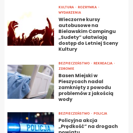
KULTURA
ROZRYWKA
WYDARZENIA
Wieczorne kursy
autobusowe na
Bielawskim Campingu
„Sudety” ułatwiają
dostęp do Letniej Sceny
Kultury
BEZPIECZEŃSTWO
REKREACJA
ZDROWIE
Basen Miejski w
Pieszycach nadal
zamknięty z powodu
problemów z jakością
wody
BEZPIECZEŃSTWO
POLICJA
Policyjna akcja
„Prędkość” na drogach
powiatu