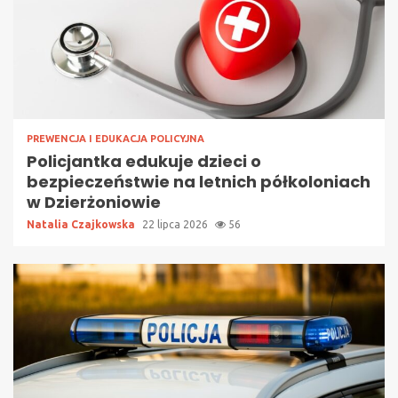
PREWENCJA I EDUKACJA POLICYJNA
Policjantka edukuje dzieci o
bezpieczeństwie na letnich półkoloniach
w Dzierżoniowie
Natalia Czajkowska
22 lipca 2026
56