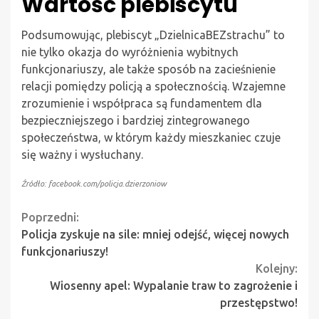
Wartość plebiscytu
Podsumowując, plebiscyt „DzielnicaBEZstrachu” to
nie tylko okazja do wyróżnienia wybitnych
funkcjonariuszy, ale także sposób na zacieśnienie
relacji pomiędzy policją a społecznością. Wzajemne
zrozumienie i współpraca są fundamentem dla
bezpieczniejszego i bardziej zintegrowanego
społeczeństwa, w którym każdy mieszkaniec czuje
się ważny i wysłuchany.
Źródło: facebook.com/policja.dzierzoniow
Continue
Poprzedni:
Policja zyskuje na sile: mniej odejść, więcej nowych
Reading
funkcjonariuszy!
Kolejny:
Wiosenny apel: Wypalanie traw to zagrożenie i
przestępstwo!