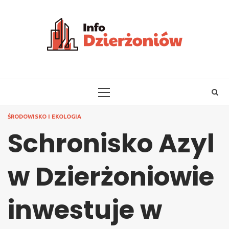
Skip
to
content
PRIMARY
MENU
ŚRODOWISKO I EKOLOGIA
Schronisko Azyl
w Dzierżoniowie
inwestuje w