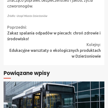
znacząco poprawić bezpieczeństwo i jakość życia
czworonogów.
Źródło: Urząd Miasta Dzierżoniów
Continue
Poprzedni:
Zakaz spalania odpadów w piecach: chroń zdrowie i
Reading
środowisko!
Kolejny:
Edukacyjne warsztaty o ekologicznych produktach
w Dzierżoniowie
Powiązane wpisy