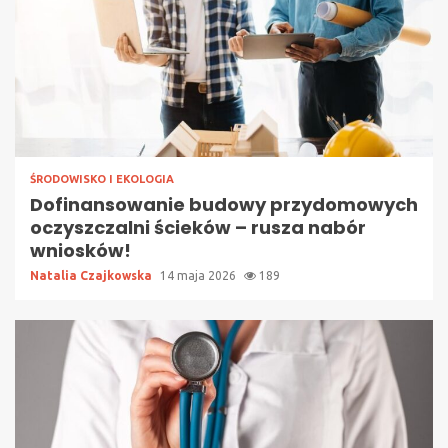
ŚRODOWISKO I EKOLOGIA
Dofinansowanie budowy przydomowych
oczyszczalni ścieków – rusza nabór
wniosków!
Natalia Czajkowska
14 maja 2026
189