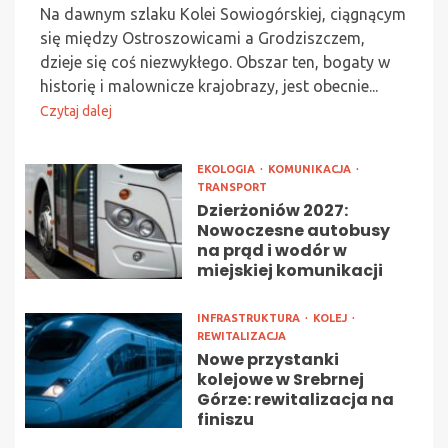
Na dawnym szlaku Kolei Sowiogórskiej, ciągnącym
się między Ostroszowicami a Grodziszczem,
dzieje się coś niezwykłego. Obszar ten, bogaty w
historię i malownicze krajobrazy, jest obecnie...
Czytaj dalej
EKOLOGIA
KOMUNIKACJA
TRANSPORT
Dzierżoniów 2027:
Nowoczesne autobusy
na prąd i wodór w
miejskiej komunikacji
INFRASTRUKTURA
KOLEJ
REWITALIZACJA
Nowe przystanki
kolejowe w Srebrnej
Górze: rewitalizacja na
finiszu