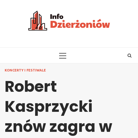
Skip
to
content
PRIMARY
MENU
KONCERTY I FESTIWALE
Robert
Kasprzycki
znów zagra w