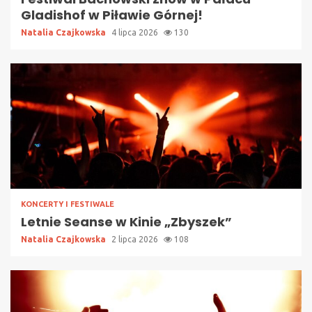
Gladishof w Piławie Górnej!
Natalia Czajkowska
4 lipca 2026
130
KONCERTY I FESTIWALE
Letnie Seanse w Kinie „Zbyszek”
Natalia Czajkowska
2 lipca 2026
108