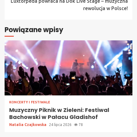
Luxtorpeda powraca na Dok Live Stage – muzyczna
rewolucja w Polsce!
Powiązane wpisy
KONCERTY I FESTIWALE
Muzyczny Piknik w Zieleni: Festiwal
Bachowski w Pałacu Gladishof
Natalia Czajkowska
24 lipca 2026
78