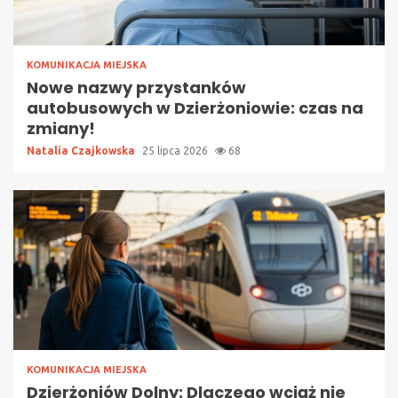
KOMUNIKACJA MIEJSKA
Nowe nazwy przystanków
autobusowych w Dzierżoniowie: czas na
zmiany!
Natalia Czajkowska
25 lipca 2026
68
KOMUNIKACJA MIEJSKA
Dzierżoniów Dolny: Dlaczego wciąż nie