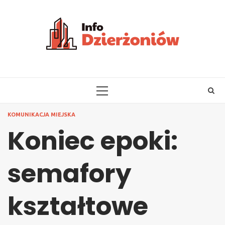
Skip
to
content
PRIMARY
MENU
KOMUNIKACJA MIEJSKA
Koniec epoki:
semafory
kształtowe