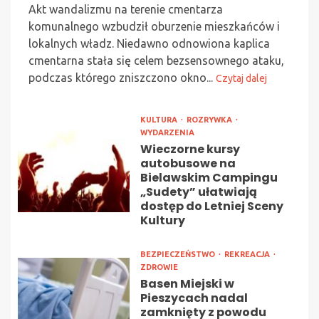
Akt wandalizmu na terenie cmentarza
komunalnego wzbudził oburzenie mieszkańców i
lokalnych władz. Niedawno odnowiona kaplica
cmentarna stała się celem bezsensownego ataku,
podczas którego zniszczono okno...
Czytaj dalej
KULTURA
ROZRYWKA
WYDARZENIA
Wieczorne kursy
autobusowe na
Bielawskim Campingu
„Sudety” ułatwiają
dostęp do Letniej Sceny
Kultury
BEZPIECZEŃSTWO
REKREACJA
ZDROWIE
Basen Miejski w
Pieszycach nadal
zamknięty z powodu