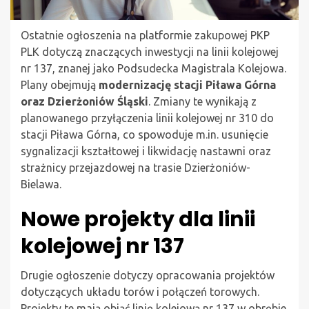
Ostatnie ogłoszenia na platformie zakupowej PKP
PLK dotyczą znaczących inwestycji na linii kolejowej
nr 137, znanej jako Podsudecka Magistrala Kolejowa.
Plany obejmują
modernizację stacji Piława Górna
oraz Dzierżoniów Śląski
. Zmiany te wynikają z
planowanego przyłączenia linii kolejowej nr 310 do
stacji Piława Górna, co spowoduje m.in. usunięcie
sygnalizacji kształtowej i likwidację nastawni oraz
strażnicy przejazdowej na trasie Dzierżoniów-
Bielawa.
Nowe projekty dla linii
kolejowej nr 137
Drugie ogłoszenie dotyczy opracowania projektów
dotyczących układu torów i połączeń torowych.
Projekty te mają objąć linię kolejową nr 137 w obrębie