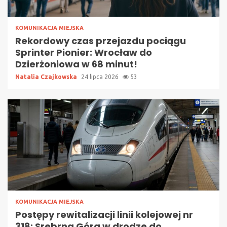
KOMUNIKACJA MIEJSKA
Rekordowy czas przejazdu pociągu
Sprinter Pionier: Wrocław do
Dzierżoniowa w 68 minut!
Natalia Czajkowska
24 lipca 2026
53
KOMUNIKACJA MIEJSKA
Postępy rewitalizacji linii kolejowej nr
318: Srebrna Góra w drodze do