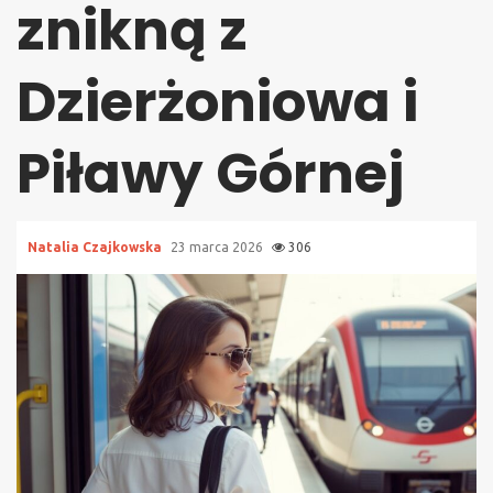
znikną z
Dzierżoniowa i
Piławy Górnej
Natalia Czajkowska
23 marca 2026
306