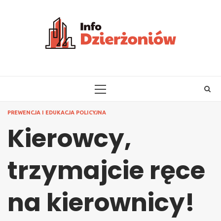
Skip
to
content
PRIMARY
MENU
PREWENCJA I EDUKACJA POLICYJNA
Kierowcy,
trzymajcie ręce
na kierownicy!