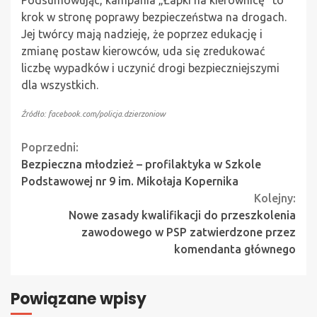
Podsumowując, kampania „Łapki na kierownicę” to
krok w stronę poprawy bezpieczeństwa na drogach.
Jej twórcy mają nadzieję, że poprzez edukację i
zmianę postaw kierowców, uda się zredukować
liczbę wypadków i uczynić drogi bezpieczniejszymi
dla wszystkich.
Źródło: facebook.com/policja.dzierzoniow
Continue
Poprzedni:
Bezpieczna młodzież – profilaktyka w Szkole
Reading
Podstawowej nr 9 im. Mikołaja Kopernika
Kolejny:
Nowe zasady kwalifikacji do przeszkolenia
zawodowego w PSP zatwierdzone przez
komendanta głównego
Powiązane wpisy