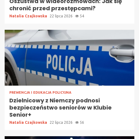
Oszustwa w wideorozmowach: Jak się
chronić przed przestępcami?
Natalia Czajkowska
22 lipca 2026
54
PREWENCJA I EDUKACJA POLICYJNA
Dzielnicowy z Niemczy podnosi
bezpieczeństwo seniorów w Klubie
Senior+
Natalia Czajkowska
22 lipca 2026
56