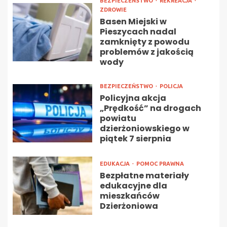
BEZPIECZEŃSTWO
REKREACJA
ZDROWIE
Basen Miejski w
Pieszycach nadal
zamknięty z powodu
problemów z jakością
wody
BEZPIECZEŃSTWO
POLICJA
Policyjna akcja
„Prędkość” na drogach
powiatu
dzierżoniowskiego w
piątek 7 sierpnia
EDUKACJA
POMOC PRAWNA
Bezpłatne materiały
edukacyjne dla
mieszkańców
Dzierżoniowa