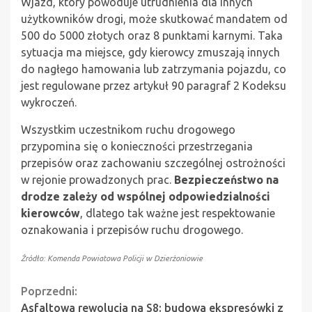
Wjazd, który powoduje utrudnienia dla innych
użytkowników drogi, może skutkować mandatem od
500 do 5000 złotych oraz 8 punktami karnymi. Taka
sytuacja ma miejsce, gdy kierowcy zmuszają innych
do nagłego hamowania lub zatrzymania pojazdu, co
jest regulowane przez artykuł 90 paragraf 2 Kodeksu
wykroczeń.
Wszystkim uczestnikom ruchu drogowego
przypomina się o konieczności przestrzegania
przepisów oraz zachowaniu szczególnej ostrożności
w rejonie prowadzonych prac.
Bezpieczeństwo na
drodze zależy od wspólnej odpowiedzialności
kierowców
, dlatego tak ważne jest respektowanie
oznakowania i przepisów ruchu drogowego.
Źródło: Komenda Powiatowa Policji w Dzierżoniowie
Continue
Poprzedni:
Asfaltowa rewolucja na S8: budowa ekspresówki z