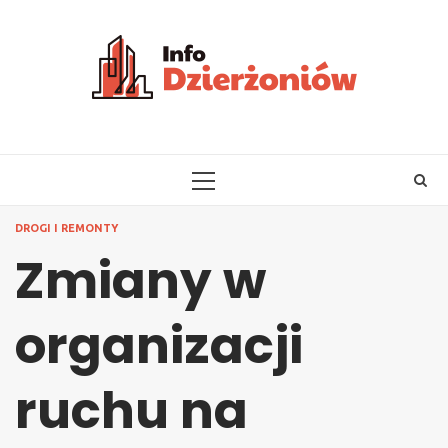
Skip
to
content
PRIMARY
MENU
DROGI I REMONTY
Zmiany w
organizacji
ruchu na