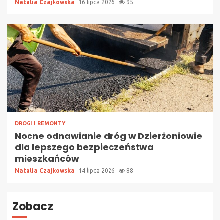
Natalia Czajkowska
16 lipca 2026
95
DROGI I REMONTY
Nocne odnawianie dróg w Dzierżoniowie
dla lepszego bezpieczeństwa
mieszkańców
Natalia Czajkowska
14 lipca 2026
88
Zobacz