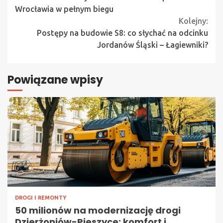
Reading
Wrocławia w pełnym biegu
Kolejny:
Postępy na budowie S8: co słychać na odcinku
Jordanów Śląski – Łagiewniki?
Powiązane wpisy
DROGI I REMONTY
50 milionów na modernizację drogi
Dzierżoniów-Pieszyce: komfort i