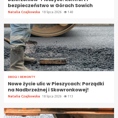
bezpieczeństwo w Górach Sowich
Natalia Czajkowska
18 lipca 2026
140
DROGI I REMONTY
Nowe życie ulic w Pieszycach: Porządki
na Nadbrzeżnej i Skowronkowej!
Natalia Czajkowska
18 lipca 2026
113