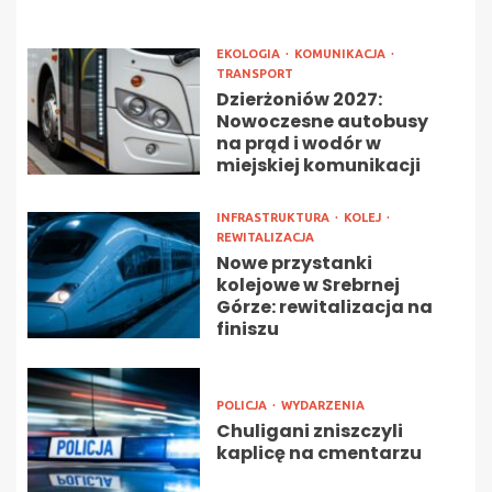
EKOLOGIA
KOMUNIKACJA
TRANSPORT
Dzierżoniów 2027:
Nowoczesne autobusy
na prąd i wodór w
miejskiej komunikacji
INFRASTRUKTURA
KOLEJ
REWITALIZACJA
Nowe przystanki
kolejowe w Srebrnej
Górze: rewitalizacja na
finiszu
POLICJA
WYDARZENIA
Chuligani zniszczyli
kaplicę na cmentarzu