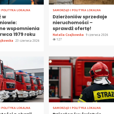
I POLITYKA LOKALNA
SAMORZĄD I POLITYKA LOKALNA
ź w
Dzierżoniów sprzedaje
niowie:
nieruchomości –
zne wspomnienia
sprawdź ofertę!
erwca 1979 roku
Natalia Czajkowska
9 czerwca 2026
127
ajkowska
23 czerwca 2026
I POLITYKA LOKALNA
SAMORZĄD I POLITYKA LOKALNA