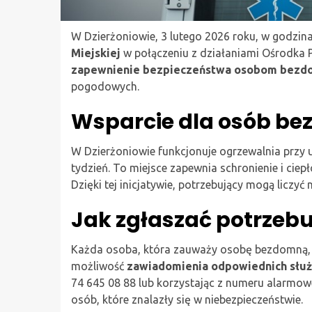
W Dzierżoniowie, 3 lutego 2026 roku, w godzin
Miejskiej
w połączeniu z działaniami Ośrodka 
zapewnienie bezpieczeństwa osobom bez
pogodowych.
Wsparcie dla osób be
W Dzierżoniowie funkcjonuje ogrzewalnia przy u
tydzień. To miejsce zapewnia schronienie i ciepł
Dzięki tej inicjatywie, potrzebujący mogą liczyć
Jak zgłaszać potrzeb
Każda osoba, która zauważy osobę bezdomną, s
możliwość
zawiadomienia odpowiednich słu
74 645 08 88 lub korzystając z numeru alarmow
osób, które znalazły się w niebezpieczeństwie.