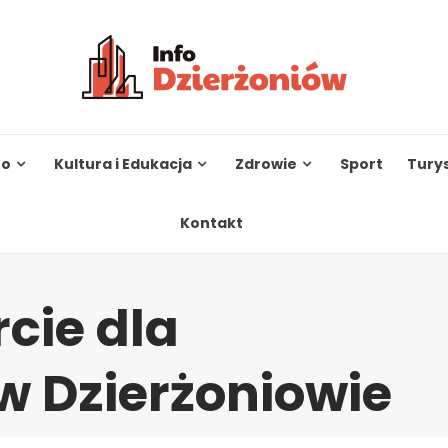
to
Kultura i Edukacja
Zdrowie
Sport
Tury
Kontakt
cie dla
 Dzierżoniowie