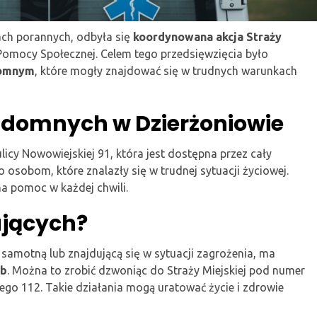
ach porannych, odbyła się
koordynowana akcja Straży
Pomocy Społecznej. Celem tego przedsięwzięcia było
domnym
, które mogły znajdować się w trudnych warunkach
zdomnych w Dzierżoniowie
licy Nowowiejskiej 91, która jest dostępna przez cały
o osobom, które znalazły się w trudnej sytuacji życiowej.
 na pomoc w każdej chwili.
ujących?
amotną lub znajdującą się w sytuacji zagrożenia, ma
żb
. Można to zrobić dzwoniąc do Straży Miejskiej pod numer
ego 112. Takie działania mogą uratować życie i zdrowie