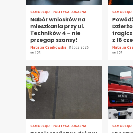
SAMORZĄD I POLITYKA LOKALNA
SAMORZĄD 
Nabór wniosków na
Powód
mieszkania przy ul.
Dzierżo
Techników 4 – nie
tragic
przegap szansy!
z 18 cz
Natalia Czajkowska
8 lipca 2026
Natalia Cz
123
123
SAMORZĄD I POLITYKA LOKALNA
SAMORZĄD 