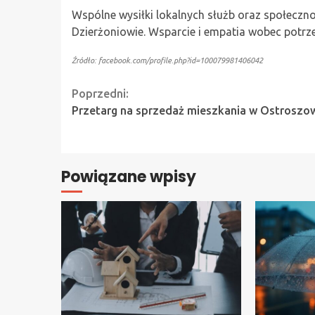
Wspólne wysiłki lokalnych służb oraz społecz
Dzierżoniowie. Wsparcie i empatia wobec potr
Źródło: facebook.com/profile.php?id=100079981406042
Continue
Poprzedni:
Przetarg na sprzedaż mieszkania w Ostroszo
Reading
Powiązane wpisy