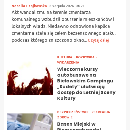
Natalia Czajkowska
6 sierpnia 2026
21
Akt wandalizmu na terenie cmentarza
komunalnego wzbudził oburzenie mieszkańców i
lokalnych władz. Niedawno odnowiona kaplica
cmentarna stała się celem bezsensownego ataku,
podczas którego zniszczono okno...
Czytaj dalej
KULTURA
ROZRYWKA
WYDARZENIA
Wieczorne kursy
autobusowe na
Bielawskim Campingu
„Sudety” ułatwiają
dostęp do Letniej Sceny
Kultury
BEZPIECZEŃSTWO
REKREACJA
ZDROWIE
Basen Miejski w
Pieszycach nadal