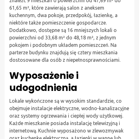
znaleźć 9 mieszkań o powierzchni od 47,69 m² do
61,65 m², które zawierają salon z aneksem
kuchennym, dwa pokoje, przedpokój, łazienkę, a
niektóre także pomieszczenie gospodarcze.
Dodatkowo, dostępne są 16 mniejszych lokali o
powierzchni od 33,68 m² do 48,18 m², z jednym
pokojem i podobnym układem pomieszczeń. Na
parterze budynku znajdują się cztery mieszkania
dostosowane dla osób z niepełnosprawnościami.
Wyposażenie i
udogodnienia
Lokale wykończone są w wysokim standardzie, co
obejmuje instalacje elektryczne, wodno-kanalizacyjne
oraz systemy ogrzewania i ciepłej wody użytkowej.
Każde mieszkanie posiada instalację telewizyjną i
internetową. Kuchnie wyposażono w zlewozmywak
oraz kuchenkę elektryczną, a łazienki w wannę lub