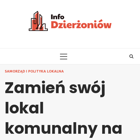
Skip
to
content
PRIMARY
MENU
SAMORZĄD I POLITYKA LOKALNA
Zamień swój
lokal
komunalny na