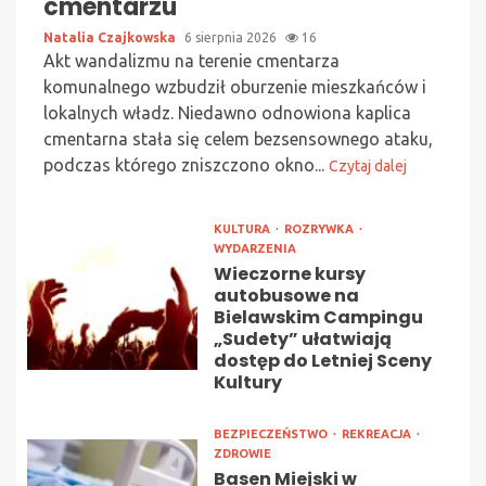
cmentarzu
Natalia Czajkowska
6 sierpnia 2026
16
Akt wandalizmu na terenie cmentarza
komunalnego wzbudził oburzenie mieszkańców i
lokalnych władz. Niedawno odnowiona kaplica
cmentarna stała się celem bezsensownego ataku,
podczas którego zniszczono okno...
Czytaj dalej
KULTURA
ROZRYWKA
WYDARZENIA
Wieczorne kursy
autobusowe na
Bielawskim Campingu
„Sudety” ułatwiają
dostęp do Letniej Sceny
Kultury
BEZPIECZEŃSTWO
REKREACJA
ZDROWIE
Basen Miejski w