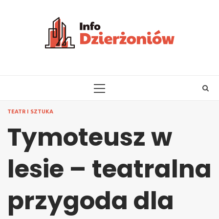
Skip
to
content
PRIMARY
MENU
TEATR I SZTUKA
Tymoteusz w
lesie – teatralna
przygoda dla