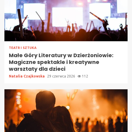
TEATR I SZTUKA
Małe Góry Literatury w Dzierżoniowie:
Magiczne spektakle i kreatywne
warsztaty dla dzieci
Natalia Czajkowska
29 czerwca 2026
112