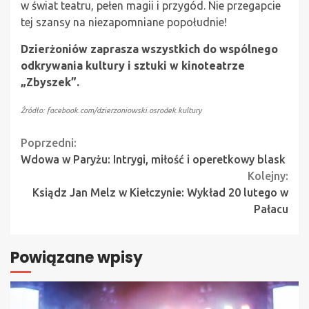
w świat teatru, pełen magii i przygód. Nie przegapcie
tej szansy na niezapomniane popołudnie!
Dzierżoniów zaprasza wszystkich do wspólnego
odkrywania kultury i sztuki w kinoteatrze
„Zbyszek”.
Źródło: facebook.com/dzierzoniowski.osrodek.kultury
Continue
Poprzedni:
Wdowa w Paryżu: Intrygi, miłość i operetkowy blask
Reading
Kolejny:
Ksiądz Jan Melz w Kiełczynie: Wykład 20 lutego w
Pałacu
Powiązane wpisy