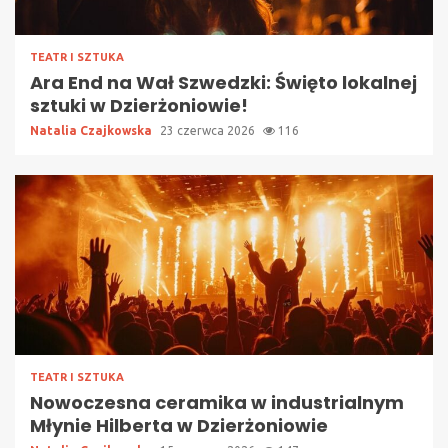
TEATR I SZTUKA
Ara End na Wał Szwedzki: Święto lokalnej
sztuki w Dzierżoniowie!
Natalia Czajkowska
23 czerwca 2026
116
TEATR I SZTUKA
Nowoczesna ceramika w industrialnym
Młynie Hilberta w Dzierżoniowie