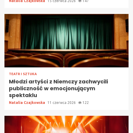
Natalia Czajkowska
15 czerwca 2026
147
TEATR I SZTUKA
Młodzi artyści z Niemczy zachwycili
publiczność w emocjonującym
spektaklu
Natalia Czajkowska
11 czerwca 2026
122