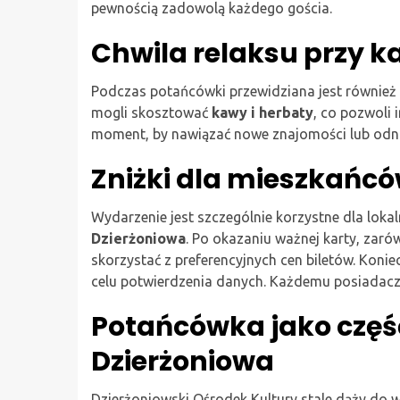
pewnością zadowolą każdego gościa.
Chwila relaksu przy ka
Podczas potańcówki przewidziana jest również
mogli skosztować
kawy i herbaty
, co pozwoli 
moment, by nawiązać nowe znajomości lub odno
Zniżki dla mieszkańc
Wydarzenie jest szczególnie korzystne dla lok
Dzierżoniowa
. Po okazaniu ważnej karty, zarów
skorzystać z preferencyjnych cen biletów. Koni
celu potwierdzenia danych. Każdemu posiadaczow
Potańcówka jako część
Dzierżoniowa
Dzierżoniowski Ośrodek Kultury stale dąży do 