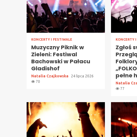
KONCERTY I FESTIWALE
KONCERTY I
Muzyczny Piknik w
Zgłoś s
Zieleni: Festiwal
Przegl
Bachowski w Pałacu
Folklor
Gladishof
„FOLKO
pełne h
Natalia Czajkowska
24 lipca 2026
70
Natalia Cz
77