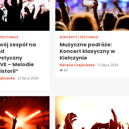
 FESTIWALE
KONCERTY I FESTIWALE
wój zespół na
Muzyczne podróże:
ąd
Koncert klasyczny w
ystyczny
Kiełczynie
VE – Melodie
Natalia Czajkowska
15 lipca 2026
istorii”
82
ajkowska
22 lipca 2026