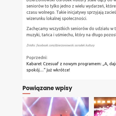
seniorów to tylko jedno z wielu wydarzeń, któr
czasu wolnego. Takie inicjatywy sprzyjają zaci
wizerunku lokalnej społeczności.
Zachęcamy wszystkich seniorów do udziału w t
muzyki, tańca i uśmiechu, który na długo pozos
Źródło: facebook.com/dzierzoniowski.osrodek.kultury
Continue
Poprzedni:
Kabaret Czesuaf z nowym programem: „A, daj
Reading
spokój…” już wkrótce!
Powiązane wpisy