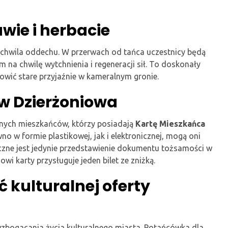
wie i herbacie
 chwila oddechu. W przerwach od tańca uczestnicy będą
im na chwilę wytchnienia i regeneracji sił. To doskonały
wić stare przyjaźnie w kameralnym gronie.
ów Dzierżoniowa
alnych mieszkańców, którzy posiadają
Kartę Mieszkańca
no w formie plastikowej, jak i elektronicznej, mogą oni
eczne jest jedynie przedstawienie dokumentu tożsamości w
i karty przysługuje jeden bilet ze zniżką.
 kulturalnej oferty
wzbogacania życia kulturalnego miasta. Potańcówka dla