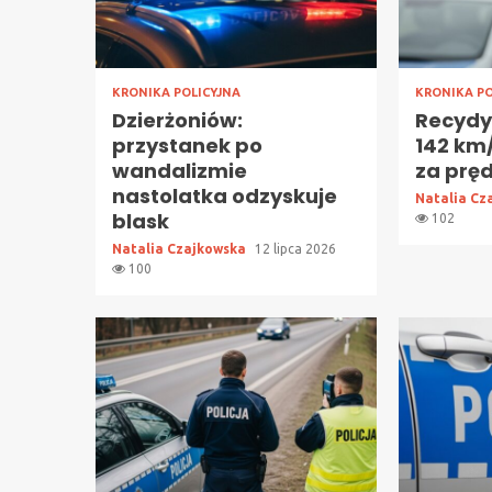
KRONIKA POLICYJNA
KRONIKA PO
Dzierżoniów:
Recydyw
przystanek po
142 km/
wandalizmie
za prę
nastolatka odzyskuje
Natalia Cz
blask
102
Natalia Czajkowska
12 lipca 2026
100