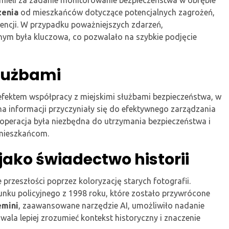
zenia
od mieszkańców dotyczące potencjalnych zagrożeń,
wencji. W przypadku poważniejszych zdarzeń,
ym była kluczowa, co pozwalało na szybkie podjęcie
łużbami
efektem współpracy z miejskimi służbami bezpieczeństwa, w
na informacji przyczyniały się do efektywnego zarządzania
operacja była niezbędna do utrzymania bezpieczeństwa i
 mieszkańcom.
 jako świadectwo historii
rzeszłości poprzez koloryzację starych fotografii.
unku policyjnego z 1998 roku, które zostało przywrócone
emini
, zaawansowane narzędzie AI, umożliwiło nadanie
a lepiej zrozumieć kontekst historyczny i znaczenie