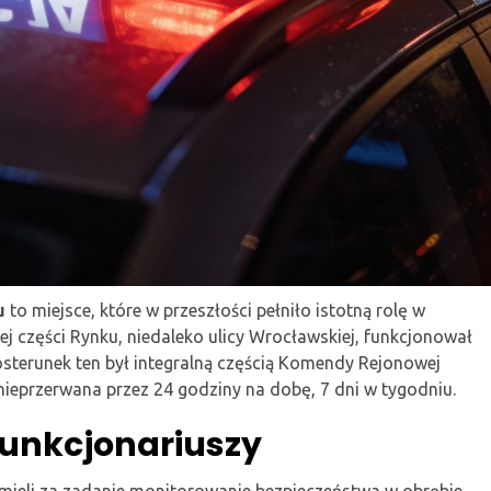
u
to miejsce, które w przeszłości pełniło istotną rolę w
ej części Rynku, niedaleko ulicy Wrocławskiej, funkcjonował
sterunek ten był integralną częścią Komendy Rejonowej
a nieprzerwana przez 24 godziny na dobę, 7 dni w tygodniu.
funkcjonariuszy
 mieli za zadanie monitorowanie bezpieczeństwa w obrębie