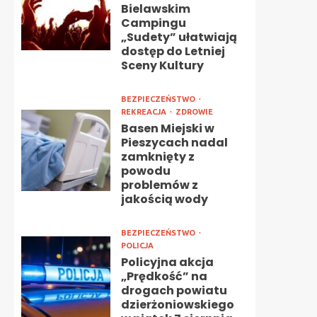
Bielawskim
Campingu
„Sudety” ułatwiają
dostęp do Letniej
Sceny Kultury
BEZPIECZEŃSTWO
REKREACJA
ZDROWIE
Basen Miejski w
Pieszycach nadal
zamknięty z
powodu
problemów z
jakością wody
BEZPIECZEŃSTWO
POLICJA
Policyjna akcja
„Prędkość” na
drogach powiatu
dzierżoniowskiego