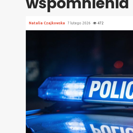
wspomnienia z
Natalia Czajkowska
7 lutego 2026
472