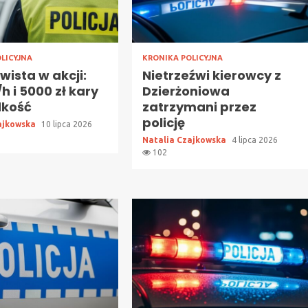
LICYJNA
KRONIKA POLICYJNA
ista w akcji:
Nietrzeźwi kierowcy z
h i 5000 zł kary
Dzierżoniowa
dkość
zatrzymani przez
policję
ajkowska
10 lipca 2026
Natalia Czajkowska
4 lipca 2026
102