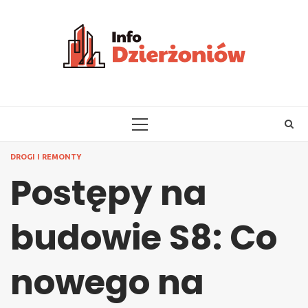
Skip
to
content
PRIMARY
MENU
DROGI I REMONTY
Postępy na
budowie S8: Co
nowego na