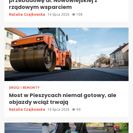
przebudowę ul. Nowowiejskiej z
rządowym wsparciem
Natalia Czajkowska
16 lipca 2026
108
DROGI I REMONTY
Most w Pieszycach niemal gotowy, ale
objazdy wciąż trwają
Natalia Czajkowska
16 lipca 2026
94