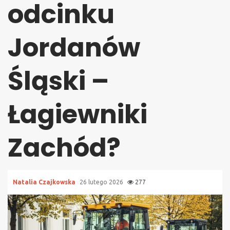
odcinku
Jordanów
Śląski –
Łagiewniki
Zachód?
Natalia Czajkowska
26 lutego 2026
277