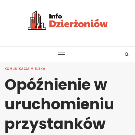
Skip
to
content
PRIMARY
MENU
KOMUNIKACJA MIEJSKA
Opóźnienie w
uruchomieniu
przystanków