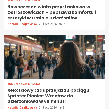
KOMUNIKACJA MIEJSKA
Nowoczesna wiata przystankowa w
Ostroszowicach – poprawa komfortu i
estetyki w Gminie Dzierżoniów
Natalia Czajkowska
25 lipca 2026
51
KOMUNIKACJA MIEJSKA
Rekordowy czas przejazdu pociągu
Sprinter Pionier: Wrocław do
Dzierżoniowa w 68 minut!
Natalia Czajkowska
24 lipca 2026
51