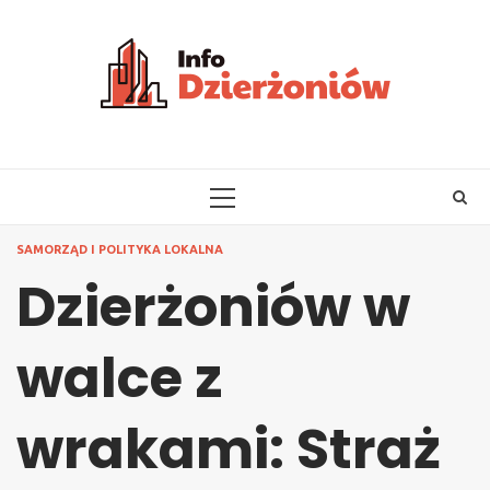
Skip
to
content
PRIMARY
MENU
SAMORZĄD I POLITYKA LOKALNA
Dzierżoniów w
walce z
wrakami: Straż