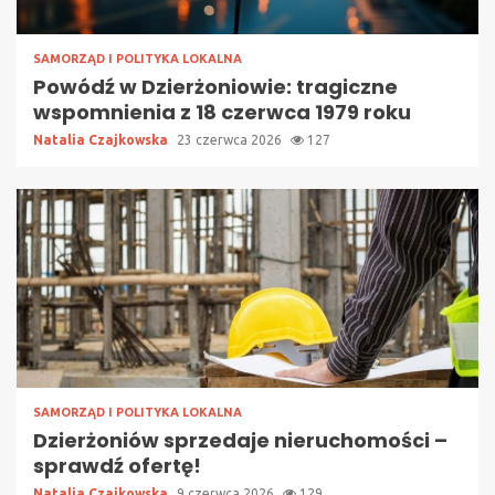
SAMORZĄD I POLITYKA LOKALNA
Powódź w Dzierżoniowie: tragiczne
wspomnienia z 18 czerwca 1979 roku
Natalia Czajkowska
23 czerwca 2026
127
SAMORZĄD I POLITYKA LOKALNA
Dzierżoniów sprzedaje nieruchomości –
sprawdź ofertę!
Natalia Czajkowska
9 czerwca 2026
129