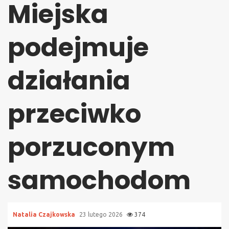
Miejska
podejmuje
działania
przeciwko
porzuconym
samochodom
Natalia Czajkowska
23 lutego 2026
374