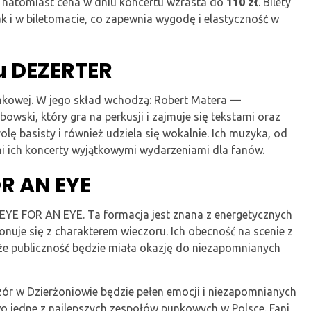
, natomiast cena w dniu koncertu wzrasta do
110 zł
. Bilety
k i w biletomacie, co zapewnia wygodę i elastyczność w
łu DEZERTER
nkowej. W jego skład wchodzą: Robert Matera —
bowski, który gra na perkusji i zajmuje się tekstami oraz
rolę basisty i również udziela się wokalnie. Ich muzyka, od
yni ich koncerty wyjątkowymi wydarzeniami dla fanów.
OR AN EYE
YE FOR AN EYE. Ta formacja jest znana z energetycznych
nuje się z charakterem wieczoru. Ich obecność na scenie z
że publiczność będzie miała okazję do niezapomnianych
ór w Dzierżoniowie będzie pełen emocji i niezapomnianych
wo jedne z najlepszych zespołów punkowych w Polsce. Fani