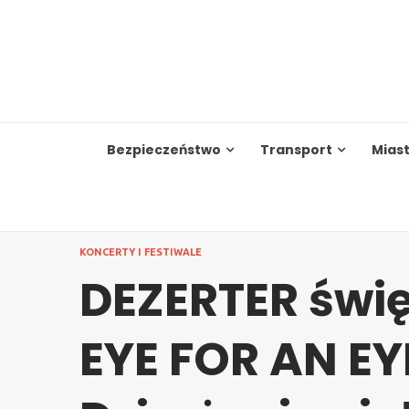
Skip
to
content
Bezpieczeństwo
Transport
Mias
KONCERTY I FESTIWALE
DEZERTER świę
EYE FOR AN EY