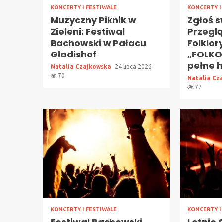
KONCERTY I FESTIWALE
KONCERTY I
Muzyczny Piknik w
Zgłoś s
Zieleni: Festiwal
Przegl
Bachowski w Pałacu
Folklor
Gladishof
„FOLKO
pełne h
Natalia Czajkowska
24 lipca 2026
70
Natalia Cz
77
KONCERTY I FESTIWALE
KONCERTY I
Festiwal Bachowski
Letnie 