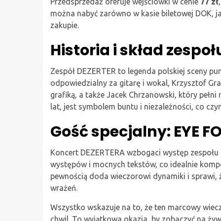
Przedsprzedaż oferuje wejściówki w cenie
77 zł
można nabyć zarówno w kasie biletowej DOK, ja
zakupie.
Historia i skład zespo
Zespół DEZERTER to legenda polskiej sceny pu
odpowiedzialny za gitarę i wokal, Krzysztof Gra
grafiką, a także Jacek Chrzanowski, który pełni 
lat, jest symbolem buntu i niezależności, co cz
Gość specjalny: EYE F
Koncert DEZERTERA wzbogaci występ zespołu E
występów i mocnych tekstów, co idealnie kompo
pewnością doda wieczorowi dynamiki i sprawi, 
wrażeń.
Wszystko wskazuje na to, że ten marcowy wiecz
chwil. To wyjątkowa okazja, by zobaczyć na ży