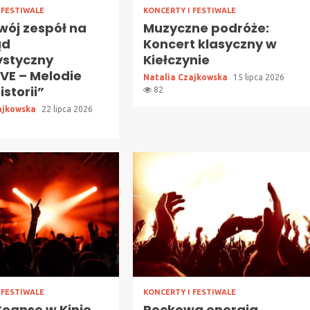
 FESTIWALE
KONCERTY I FESTIWALE
wój zespół na
Muzyczne podróże:
ąd
Koncert klasyczny w
ystyczny
Kiełczynie
VE – Melodie
Natalia Czajkowska
15 lipca 2026
istorii”
82
ajkowska
22 lipca 2026
 FESTIWALE
KONCERTY I FESTIWALE
Seanse w Kinie
Rockowa energia