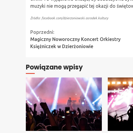
muzyki nie mogą przegapić tej okazji do święt
Źródło: facebook.com/dzierzoniowski.osrodek.kultury
Continue
Poprzedni:
Magiczny Noworoczny Koncert Orkiestry
Reading
Księżniczek w Dzierżoniowie
Powiązane wpisy