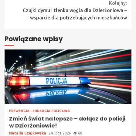
Reading
Kolejny:
Czujki dymu i tlenku węgla dla Dzierżoniowa –
wsparcie dla potrzebujących mieszkańców
Powiązane wpisy
PREWENCJA I EDUKACJA POLICYJNA
Zmień świat na lepsze – dołącz do policji
w Dzierżoniowie!
Natalia Czajkowska
24 lipca 2026
60