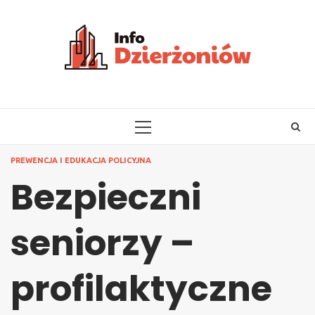
Skip
to
content
PRIMARY
MENU
PREWENCJA I EDUKACJA POLICYJNA
Bezpieczni
seniorzy –
profilaktyczne