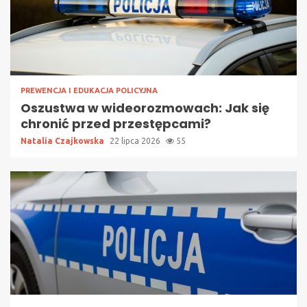
PREWENCJA I EDUKACJA POLICYJNA
Oszustwa w wideorozmowach: Jak się
chronić przed przestępcami?
Natalia Czajkowska
22 lipca 2026
55