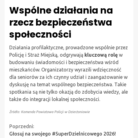
Wspólne działania na
rzecz bezpieczeństwa
społeczności
Działania profilaktyczne, prowadzone wspólnie przez
Policję i Straż Miejską, odgrywają
kluczową rolę
w
budowaniu świadomości i bezpieczeństwa wśród
mieszkańców. Organizatorzy wyrazili wdzięczność
dla seniorów za ich czynny udział i zaangażowanie w
dyskusję na temat wspólnego bezpieczeństwa. Takie
spotkania są nie tylko okazją do zdobycia wiedzy, ale
także do integracji lokalnej społeczności.
Źródło: Komenda Powiatowa Policji w Dzierżoniowie
Continue
Poprzedni:
Głosuj na swojego #SuperDzielnicowego 2026!