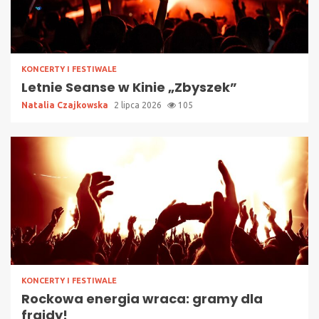
KONCERTY I FESTIWALE
Letnie Seanse w Kinie „Zbyszek”
Natalia Czajkowska
2 lipca 2026
105
KONCERTY I FESTIWALE
Rockowa energia wraca: gramy dla
frajdy!