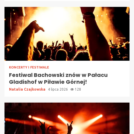
KONCERTY I FESTIWALE
Festiwal Bachowski znów w Pałacu
Gladishof w Piławie Górnej!
Natalia Czajkowska
4 lipca 2026
128