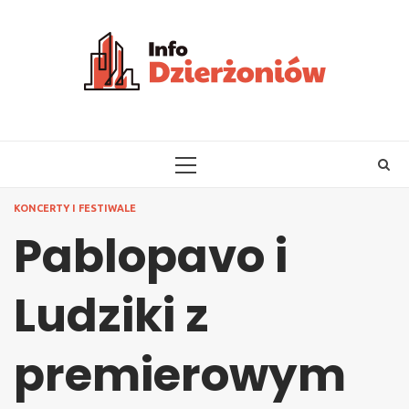
Skip
to
content
PRIMARY
MENU
KONCERTY I FESTIWALE
Pablopavo i
Ludziki z
premierowym