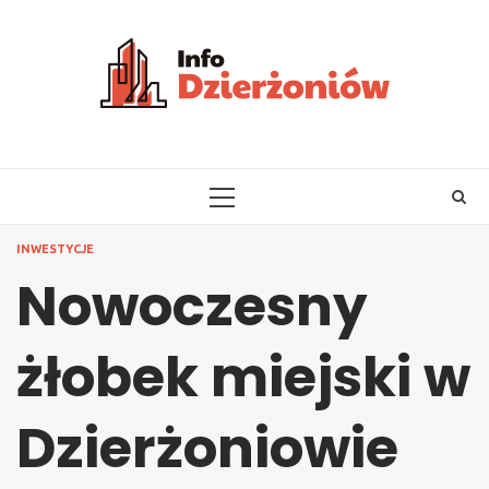
Skip
to
content
PRIMARY
MENU
INWESTYCJE
Nowoczesny
żłobek miejski w
Dzierżoniowie