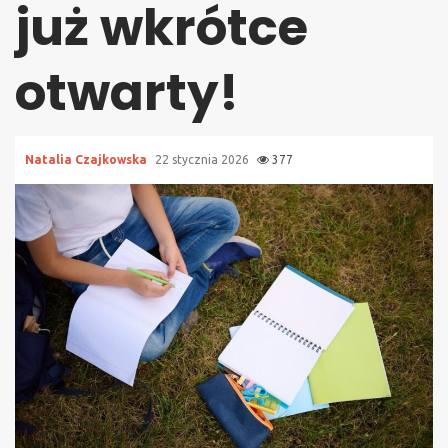
już wkrótce
otwarty!
Natalia Czajkowska
22 stycznia 2026
377