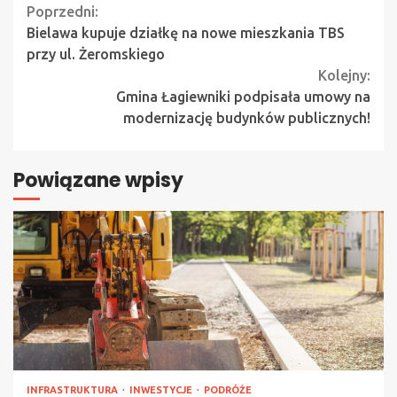
Continue
Poprzedni:
Bielawa kupuje działkę na nowe mieszkania TBS
Reading
przy ul. Żeromskiego
Kolejny:
Gmina Łagiewniki podpisała umowy na
modernizację budynków publicznych!
Powiązane wpisy
INFRASTRUKTURA
INWESTYCJE
PODRÓŻE