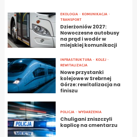
EKOLOGIA
KOMUNIKACJA
TRANSPORT
Dzierżoniów 2027:
Nowoczesne autobusy
na prąd i wodór w
miejskiej komunikacji
INFRASTRUKTURA
KOLEJ
REWITALIZACJA
Nowe przystanki
kolejowe w Srebrnej
Górze: rewitalizacja na
finiszu
POLICJA
WYDARZENIA
Chuligani zniszczyli
kaplicę na cmentarzu