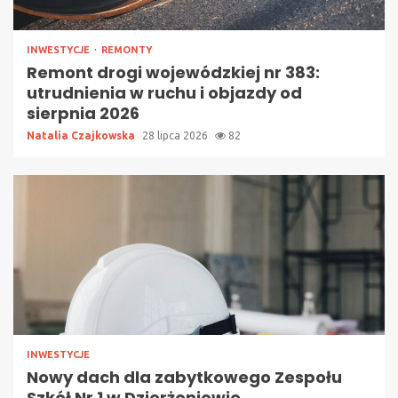
INWESTYCJE
REMONTY
Remont drogi wojewódzkiej nr 383:
utrudnienia w ruchu i objazdy od
sierpnia 2026
Natalia Czajkowska
28 lipca 2026
82
INWESTYCJE
Nowy dach dla zabytkowego Zespołu
Szkół Nr 1 w Dzierżoniowie