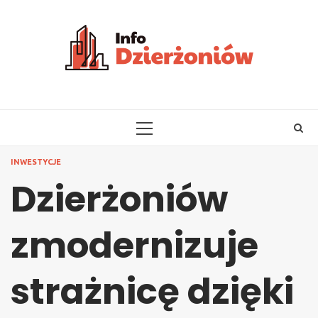
Skip
to
content
PRIMARY
MENU
INWESTYCJE
Dzierżoniów
zmodernizuje
strażnicę dzięki