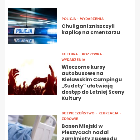
POLICJA
WYDARZENIA
Chuligani zniszczyli
kaplicę na cmentarzu
KULTURA
ROZRYWKA
WYDARZENIA
Wieczorne kursy
autobusowe na
Bielawskim Campingu
„Sudety” ułatwiają
dostęp do Letniej Sceny
Kultury
BEZPIECZEŃSTWO
REKREACJA
ZDROWIE
Basen Miejski w
Pieszycach nadal
zamknięty z powodu