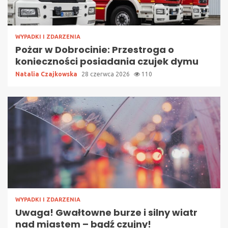
WYPADKI I ZDARZENIA
Pożar w Dobrocinie: Przestroga o
konieczności posiadania czujek dymu
Natalia Czajkowska
28 czerwca 2026
110
WYPADKI I ZDARZENIA
Uwaga! Gwałtowne burze i silny wiatr
nad miastem – bądź czujny!