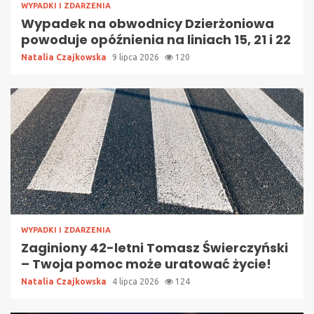
WYPADKI I ZDARZENIA
Wypadek na obwodnicy Dzierżoniowa
powoduje opóźnienia na liniach 15, 21 i 22
Natalia Czajkowska
9 lipca 2026
120
WYPADKI I ZDARZENIA
Zaginiony 42-letni Tomasz Świerczyński
– Twoja pomoc może uratować życie!
Natalia Czajkowska
4 lipca 2026
124