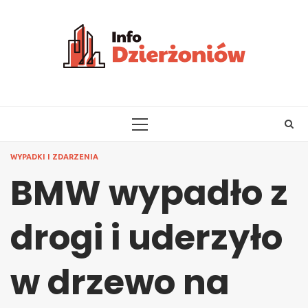
Skip
to
content
PRIMARY
MENU
WYPADKI I ZDARZENIA
BMW wypadło z
drogi i uderzyło
w drzewo na