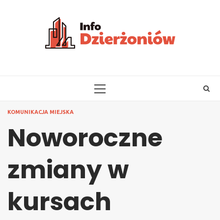
Skip
to
content
PRIMARY
MENU
KOMUNIKACJA MIEJSKA
Noworoczne
zmiany w
kursach