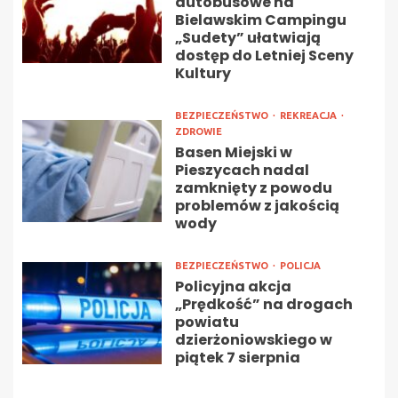
autobusowe na
Bielawskim Campingu
„Sudety” ułatwiają
dostęp do Letniej Sceny
Kultury
BEZPIECZEŃSTWO
REKREACJA
ZDROWIE
Basen Miejski w
Pieszycach nadal
zamknięty z powodu
problemów z jakością
wody
BEZPIECZEŃSTWO
POLICJA
Policyjna akcja
„Prędkość” na drogach
powiatu
dzierżoniowskiego w
piątek 7 sierpnia