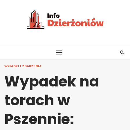
Skip
to
content
PRIMARY
MENU
WYPADKI I ZDARZENIA
Wypadek na
torach w
Pszennie: