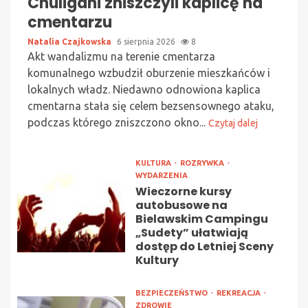
Chuligani zniszczyli kaplicę na
cmentarzu
Natalia Czajkowska
6 sierpnia 2026
8
Akt wandalizmu na terenie cmentarza
komunalnego wzbudził oburzenie mieszkańców i
lokalnych władz. Niedawno odnowiona kaplica
cmentarna stała się celem bezsensownego ataku,
podczas którego zniszczono okno...
Czytaj dalej
KULTURA
ROZRYWKA
WYDARZENIA
Wieczorne kursy
autobusowe na
Bielawskim Campingu
„Sudety” ułatwiają
dostęp do Letniej Sceny
Kultury
BEZPIECZEŃSTWO
REKREACJA
ZDROWIE