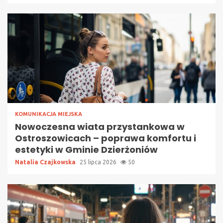
KOMUNIKACJA MIEJSKA
Nowoczesna wiata przystankowa w
Ostroszowicach – poprawa komfortu i
estetyki w Gminie Dzierżoniów
Natalia Czajkowska
25 lipca 2026
50