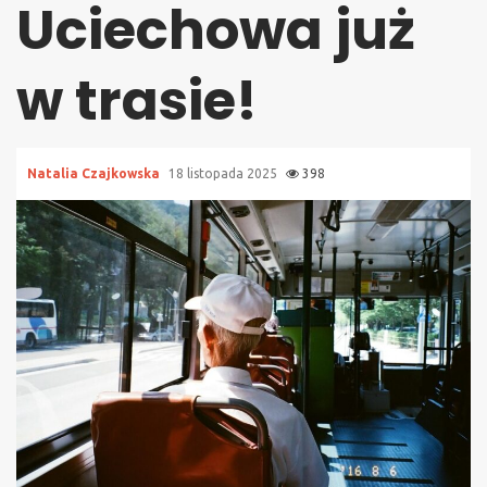
Uciechowa już
w trasie!
Natalia Czajkowska
18 listopada 2025
398