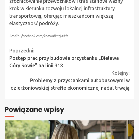
zróżnicowanie przewoźników i tras stanowi ważny
krok w kierunku rozwoju lokalnej infrastruktury
transportowej, oferując mieszkańcom większą
elastyczność podróży.
Źródło: facebook.com/komunikacjaddz
Continue
Poprzedni:
Postęp prac przy budowie przystanku „Bielawa
Reading
Góry Sowie” na linii 318
Kolejny:
Problemy z przystankami autobusowymi w
dzierżoniowskiej strefie ekonomicznej nadal trwają
Powiązane wpisy