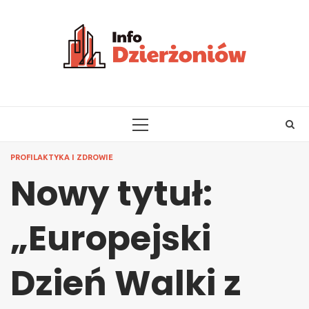
Skip
to
content
PRIMARY
MENU
PROFILAKTYKA I ZDROWIE
Nowy tytuł:
„Europejski
Dzień Walki z