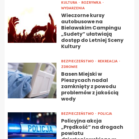
KULTURA
ROZRYWKA
WYDARZENIA
Wieczorne kursy
autobusowe na
Bielawskim Campingu
„Sudety” ułatwiają
dostęp do Letniej Sceny
Kultury
BEZPIECZEŃSTWO
REKREACJA
ZDROWIE
Basen Miejski w
Pieszycach nadal
zamknięty z powodu
problemów z jakością
wody
BEZPIECZEŃSTWO
POLICJA
Policyjna akcja
„Prędkość” na drogach
powiatu